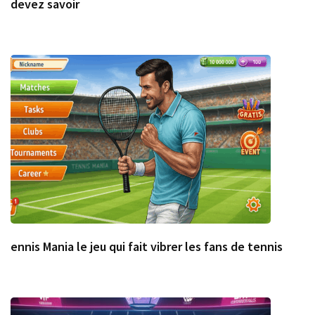
devez savoir
ennis Mania le jeu qui fait vibrer les fans de tennis