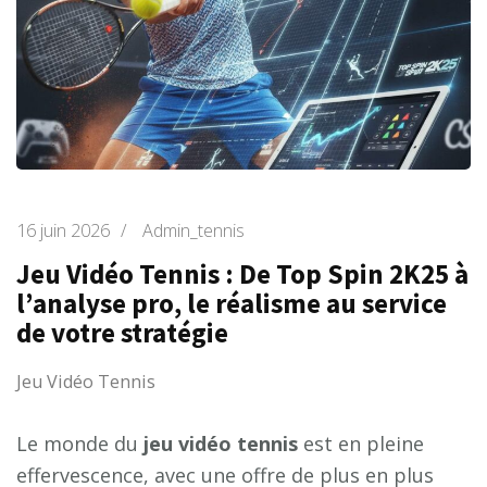
16 juin 2026
/
Admin_tennis
Jeu Vidéo Tennis : De Top Spin 2K25 à
l’analyse pro, le réalisme au service
de votre stratégie
Jeu Vidéo Tennis
Le monde du
jeu vidéo tennis
est en pleine
effervescence, avec une offre de plus en plus