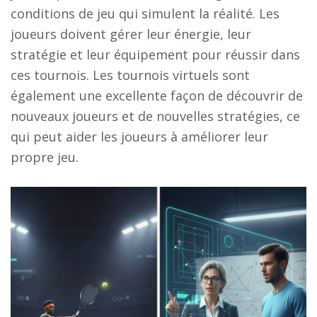
conditions de jeu qui simulent la réalité. Les
joueurs doivent gérer leur énergie, leur
stratégie et leur équipement pour réussir dans
ces tournois. Les tournois virtuels sont
également une excellente façon de découvrir de
nouveaux joueurs et de nouvelles stratégies, ce
qui peut aider les joueurs à améliorer leur
propre jeu.