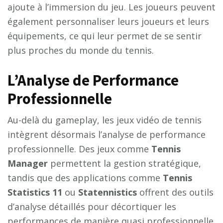
ajoute à l’immersion du jeu. Les joueurs peuvent
également personnaliser leurs joueurs et leurs
équipements, ce qui leur permet de se sentir
plus proches du monde du tennis.
L’Analyse de Performance
Professionnelle
Au-delà du gameplay, les jeux vidéo de tennis
intègrent désormais l’analyse de performance
professionnelle. Des jeux comme
Tennis
Manager
permettent la gestion stratégique,
tandis que des applications comme
Tennis
Statistics 11
ou
Statennistics
offrent des outils
d’analyse détaillés pour décortiquer les
performances de manière quasi professionnelle.