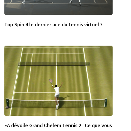
Top Spin 4 le dernier ace du tennis virtuel ?
EA dévoile Grand Chelem Tennis 2 : Ce que vous