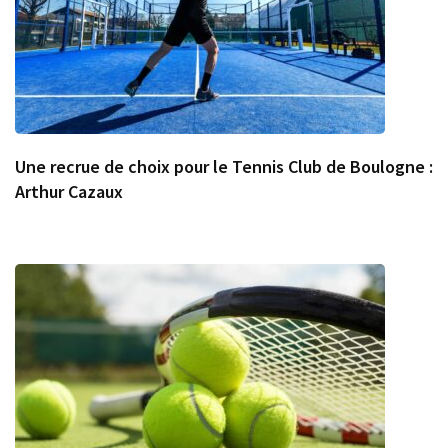
Une recrue de choix pour le Tennis Club de Boulogne :
Arthur Cazaux