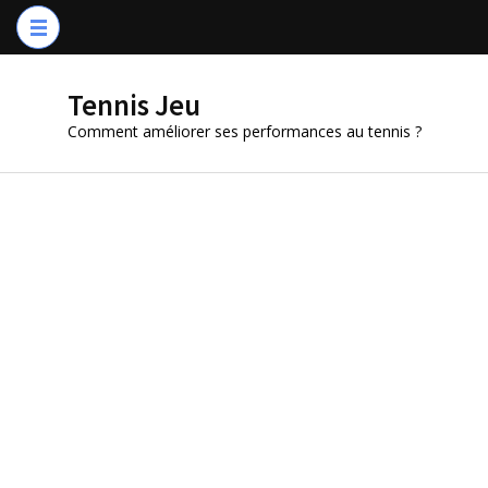
Aller
au
contenu
Tennis Jeu
(Pressez
Comment améliorer ses performances au tennis ?
Entrée)