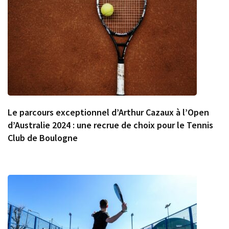
Le parcours exceptionnel d’Arthur Cazaux à l’Open
d’Australie 2024 : une recrue de choix pour le Tennis
Club de Boulogne