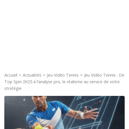
Accueil
>
Actualités
>
Jeu Vidéo Tennis
>
Jeu Vidéo Tennis : De
Top Spin 2K25 à l’analyse pro, le réalisme au service de votre
stratégie