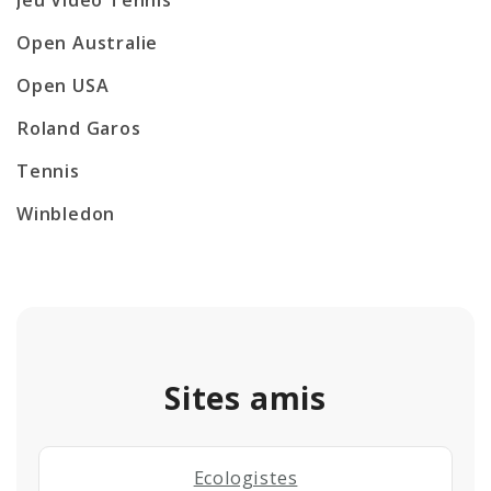
Open Australie
Open USA
Roland Garos
Tennis
Winbledon
Sites amis
Ecologistes