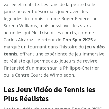
variée et réaliste. Les fans de la petite balle
jaune peuvent désormais jouer avec des
légendes du tennis comme Roger Federer ou
Serena Williams, mais aussi avec les stars
actuelles qui électrisent les courts, comme
Carlos Alcaraz. Le retour de
Top Spin 2K25
a
marqué un tournant dans l’histoire du
jeu vidéo
tennis
, offrant une expérience de jeu immersive
et réaliste qui permet aux joueurs de revivre
l’intensité d’un match sur le Philippe-Chatrier
ou le Centre Court de Wimbledon.
Les Jeux Vidéo de Tennis les
Plus Réalistes
Les jeux vidéo de tennis comme
Top Spin 2K25