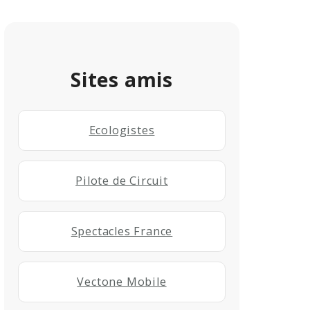
Sites amis
Ecologistes
Pilote de Circuit
Spectacles France
Vectone Mobile