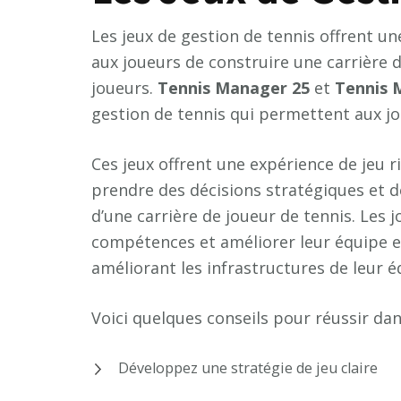
Les jeux de gestion de tennis offrent u
aux joueurs de construire une carrière 
joueurs.
Tennis Manager 25
et
Tennis 
gestion de tennis qui permettent aux j
Ces jeux offrent une expérience de jeu 
prendre des décisions stratégiques et de
d’une carrière de joueur de tennis. Les
compétences et améliorer leur équipe e
améliorant les infrastructures de leur é
Voici quelques conseils pour réussir dans
Développez une stratégie de jeu claire