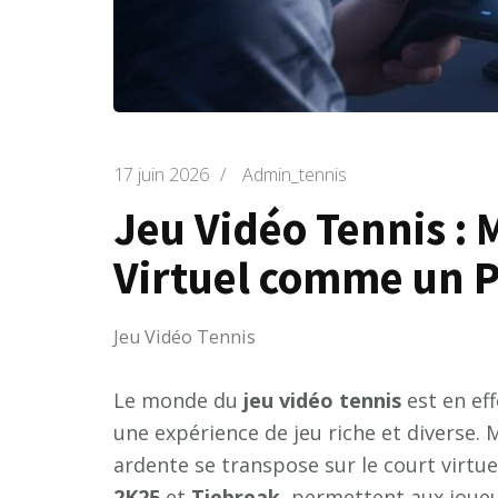
17 juin 2026
/
Admin_tennis
Jeu Vidéo Tennis : 
Virtuel comme un 
Jeu Vidéo Tennis
Le monde du
jeu vidéo tennis
est en ef
une expérience de jeu riche et diverse. 
ardente se transpose sur le court virtuel
2K25
et
Tiebreak
, permettent aux joueu