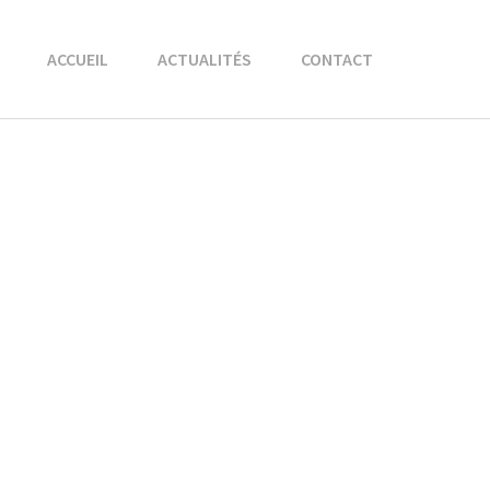
ACCUEIL
ACTUALITÉS
CONTACT