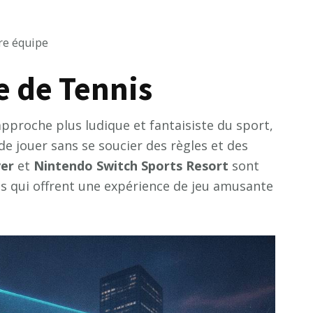
re équipe
e de Tennis
approche plus ludique et fantaisiste du sport,
e jouer sans se soucier des règles et des
ver
et
Nintendo Switch Sports Resort
sont
is qui offrent une expérience de jeu amusante