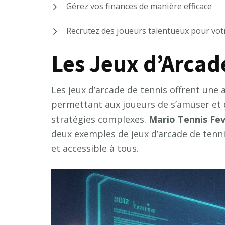
Gérez vos finances de manière efficace
Recrutez des joueurs talentueux pour vot
Les Jeux d’Arcad
Les jeux d’arcade de tennis offrent une 
permettant aux joueurs de s’amuser et d
stratégies complexes.
Mario Tennis Fe
deux exemples de jeux d’arcade de tenn
et accessible à tous.