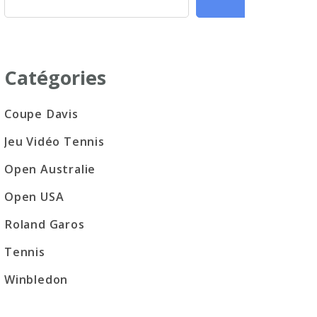
Catégories
Coupe Davis
Jeu Vidéo Tennis
Open Australie
Open USA
Roland Garos
Tennis
Winbledon