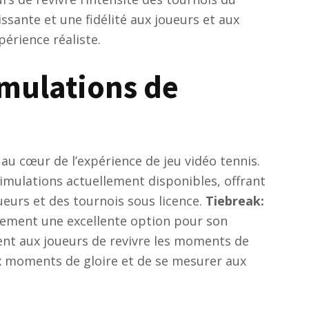
sante et une fidélité aux joueurs et aux
périence réaliste.
imulations de
 au cœur de l’expérience de jeu vidéo tennis.
simulations actuellement disponibles, offrant
ueurs et des tournois sous licence.
Tiebreak:
ement une excellente option pour son
tent aux joueurs de revivre les moments de
x moments de gloire et de se mesurer aux