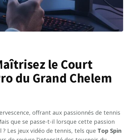
Maîtrisez le Court
Pro du Grand Chelem
fervescence, offrant aux passionnés de tennis
Mais que se passe-t-il lorsque cette passion
 ? Les jeux vidéo de tennis, tels que
Top Spin
rs de revivre l’intensité des tournois du