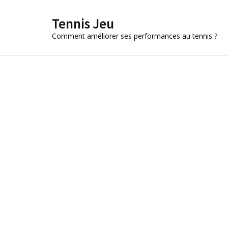
Aller
Tennis Jeu
au
contenu
Comment améliorer ses performances au tennis ?
(Pressez
Entrée)