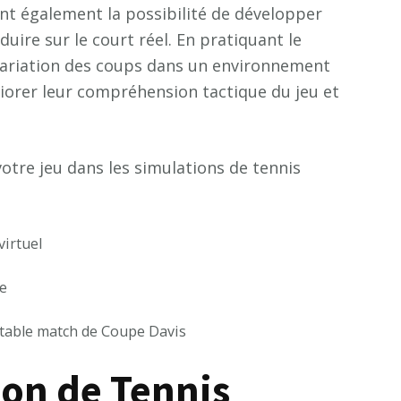
ent également la possibilité de développer
uire sur le court réel. En pratiquant le
a variation des coups dans un environnement
iorer leur compréhension tactique du jeu et
otre jeu dans les simulations de tennis
virtuel
re
itable match de Coupe Davis
ion de Tennis