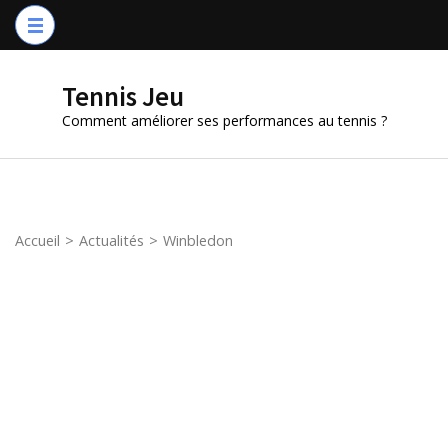
Aller
au
contenu
Tennis Jeu
(Pressez
Comment améliorer ses performances au tennis ?
Entrée)
Accueil
>
Actualités
>
Winbledon