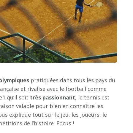
 olympiques
pratiquées dans tous les pays du
française et rivalise avec le football comme
en qu’il soit
très passionnant
, le tennis est
ison valable pour bien en connaître les
us explique tout sur le jeu, les joueurs, le
étitions de l’histoire. Focus !