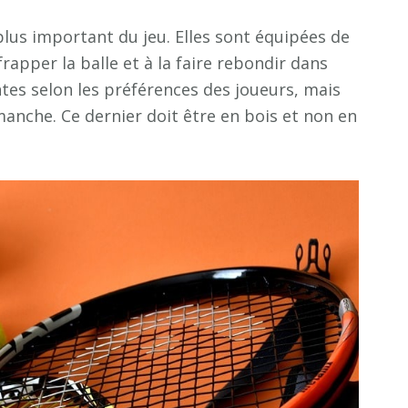
 plus important du jeu. Elles sont équipées de
rapper la balle et à la faire rebondir dans
entes selon les préférences des joueurs, mais
manche. Ce dernier doit être en bois et non en