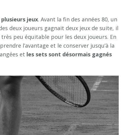
 plusieurs jeux
. Avant la fin des années 80, un
n des deux joueurs gagnait deux jeux de suite, il
 très peu équitable pour les deux joueurs. En
 prendre l’avantage et le conserver jusqu’à la
hangées et
les sets sont désormais gagnés