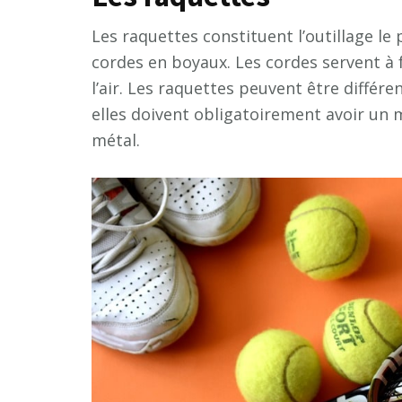
Les raquettes constituent l’outillage le
cordes en boyaux. Les cordes servent à f
l’air. Les raquettes peuvent être différ
elles doivent obligatoirement avoir un 
métal.