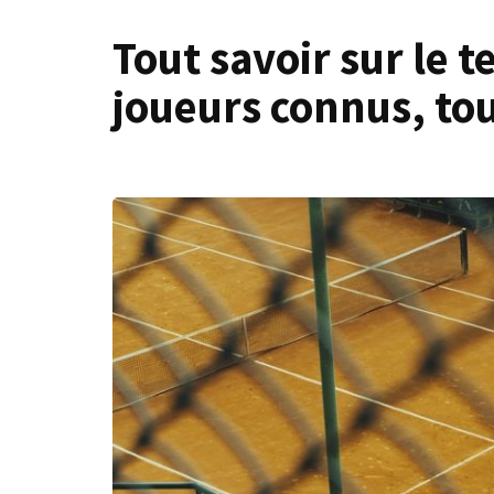
Tout savoir sur le t
joueurs connus, to