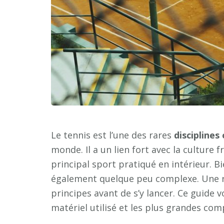
Le tennis est l’une des rares
disciplines
monde. Il a un lien fort avec la culture 
principal sport pratiqué en intérieur. Bi
également quelque peu complexe. Une ra
principes avant de s’y lancer. Ce guide vo
matériel utilisé et les plus grandes comp