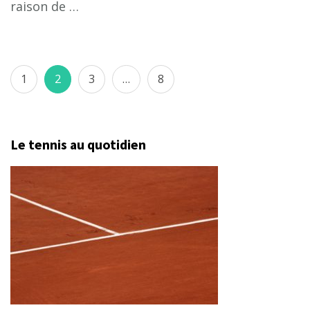
raison de …
Pagination
Page
Page
Page
Page
1
2
3
…
8
des
publications
Le tennis au quotidien