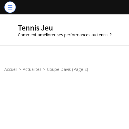
Aller
au
contenu
Tennis Jeu
(Pressez
Comment améliorer ses performances au tennis ?
Entrée)
Accueil
>
Actualités
>
Coupe Davis
(Page 2)