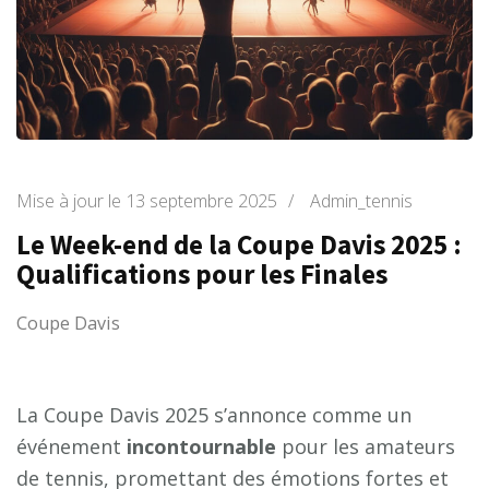
Mise à jour le
13 septembre 2025
/
Admin_tennis
Le Week-end de la Coupe Davis 2025 :
Qualifications pour les Finales
Coupe Davis
La Coupe Davis 2025 s’annonce comme un
événement
i
n
c
o
n
t
o
u
r
n
a
b
l
e
pour les amateurs
de tennis, promettant des émotions fortes et