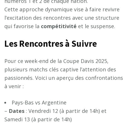
numéros 1 et 2 de chaque nation.
Cette approche dynamique vise à faire revivre
l’excitation des rencontres avec une structure
qui favorise la
c
o
m
p
é
t
i
t
i
v
i
t
é
et le suspense.
Les Rencontres à Suivre
Pour ce week-end de la Coupe Davis 2025,
plusieurs matchs clés captive l’attention des
passionnés. Voici un aperçu des confrontations
à venir :
Pays-Bas vs Argentine
–
D
a
t
e
s
: Vendredi 12 (à partir de 14h) et
Samedi 13 (à partir de 14h)