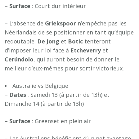
–
S
u
r
f
a
c
e
: Court dur intérieur
– L’absence de
G
r
i
e
k
s
p
o
o
r
n’empêche pas les
Néerlandais de se positionner en tant qu’équipe
redoutable.
D
e
J
o
n
g
et
B
o
t
i
c
tenteront
d’imposer leur loi face à
E
t
c
h
e
v
e
r
r
y
et
C
e
r
ú
n
d
o
l
o
, qui auront besoin de donner le
meilleur d’eux-mêmes pour sortir victorieux.
Australie vs Belgique
–
D
a
t
e
s
: Samedi 13 (à partir de 13h) et
Dimanche 14 (à partir de 13h)
–
S
u
r
f
a
c
e
: Greenset en plein air
– Les Australiens bénéficient d’un net avantage