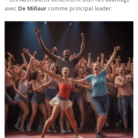
avec
D
e
M
i
ñ
a
u
r
comme principal leader.