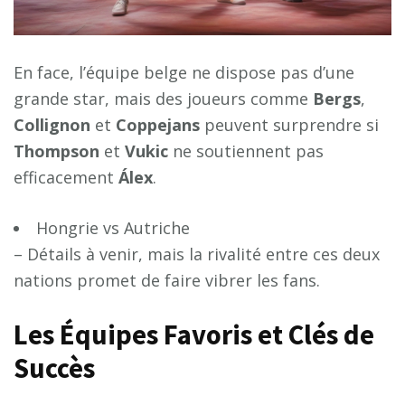
En face, l’équipe belge ne dispose pas d’une
grande star, mais des joueurs comme
B
e
r
g
s
,
C
o
l
l
i
g
n
o
n
et
C
o
p
p
e
j
a
n
s
peuvent surprendre si
T
h
o
m
p
s
o
n
et
V
u
k
i
c
ne soutiennent pas
efficacement
Á
l
e
x
.
Hongrie vs Autriche
– Détails à venir, mais la rivalité entre ces deux
nations promet de faire vibrer les fans.
Les Équipes Favoris et Clés de
Succès