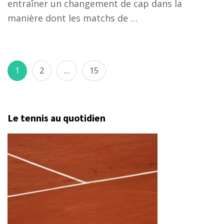
entraîner un changement de cap dans la
manière dont les matchs de …
Pagination
Page
Page
Page
1
2
…
15
des
publications
Le tennis au quotidien