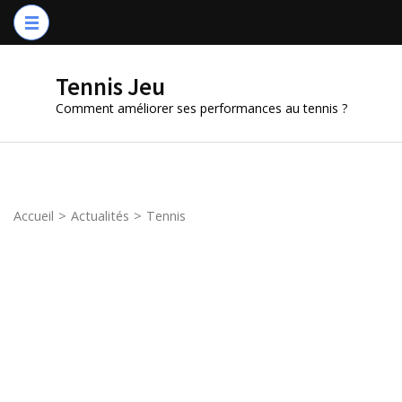
Aller
au
contenu
Tennis Jeu
(Pressez
Comment améliorer ses performances au tennis ?
Entrée)
Accueil
>
Actualités
>
Tennis