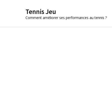
Aller
Tennis Jeu
au
contenu
Comment améliorer ses performances au tennis ?
(Pressez
Entrée)