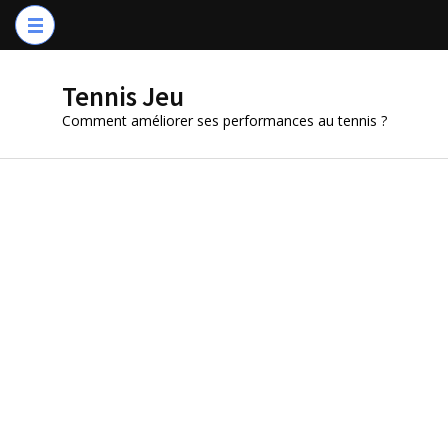
Aller
au
contenu
Tennis Jeu
(Pressez
Comment améliorer ses performances au tennis ?
Entrée)