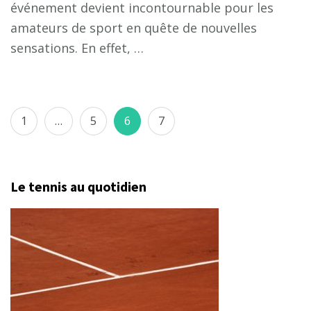
événement devient incontournable pour les
amateurs de sport en quête de nouvelles
sensations. En effet, …
Pagination
Page
Page
Page
Page
1
…
5
6
7
des
publications
Le tennis au quotidien