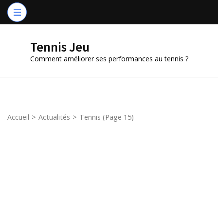
Aller
au
contenu
Tennis Jeu
(Pressez
Comment améliorer ses performances au tennis ?
Entrée)
Accueil
>
Actualités
>
Tennis
(Page 15)