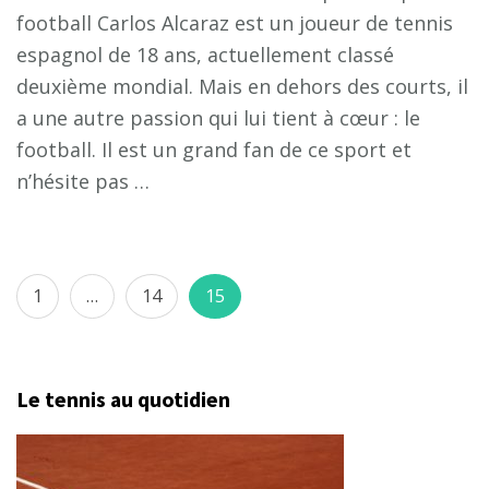
football Carlos Alcaraz est un joueur de tennis
espagnol de 18 ans, actuellement classé
deuxième mondial. Mais en dehors des courts, il
a une autre passion qui lui tient à cœur : le
football. Il est un grand fan de ce sport et
n’hésite pas …
Pagination
Page
Page
Page
1
…
14
15
des
publications
Le tennis au quotidien