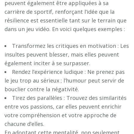
peuvent également être appliquées à sa
carrière de sportif, renforçant l’idée que la
résilience est essentielle tant sur le terrain que
dans un jeu vidéo. En voici quelques exemples :
Transformez les critiques en motivation : Les
insultes peuvent blesser, mais elles peuvent
également inciter à se surpasser.
Rendez l’expérience ludique : Ne prenez pas
le jeu trop au sérieux ; l’humour peut servir de
bouclier contre la négativité.
Tirez des parallèles : Trouvez des similarités
entre vos passions, car elles peuvent enrichir
votre compréhension et votre approche de
chacune d’elles.
En adoptant cette mentalité, non seulement