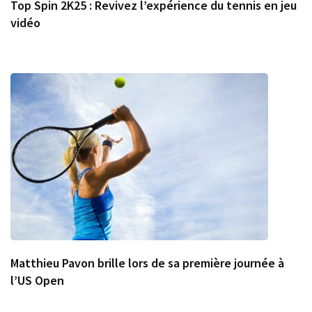
Top Spin 2K25 : Revivez l’expérience du tennis en jeu
vidéo
Matthieu Pavon brille lors de sa première journée à
l’US Open