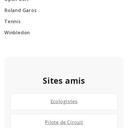
Roland Garos
Tennis
Winbledon
Sites amis
Ecologistes
Pilote de Circuit