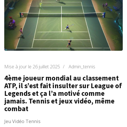
Mise à jour le
26 juillet 2025
/
Admin_tennis
4ème joueur mondial au classement
ATP, il s’est fait insulter sur League of
Legends et ça l’a motivé comme
jamais. Tennis et jeux vidéo, même
combat
Jeu Vidéo Tennis