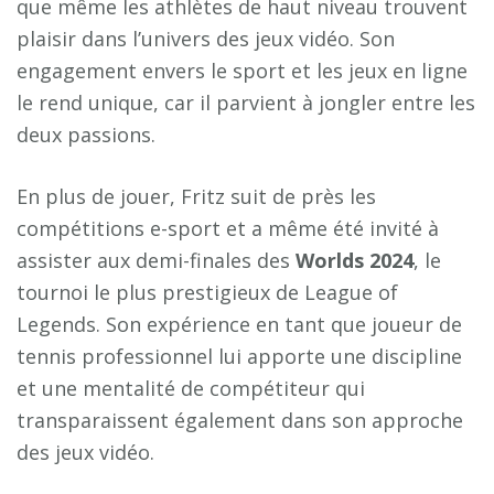
que même les athlètes de haut niveau trouvent
plaisir dans l’univers des jeux vidéo. Son
engagement envers le sport et les jeux en ligne
le rend unique, car il parvient à jongler entre les
deux passions.
En plus de jouer, Fritz suit de près les
compétitions e-sport et a même été invité à
assister aux demi-finales des
W
o
r
l
d
s
2
0
2
4
, le
tournoi le plus prestigieux de League of
Legends. Son expérience en tant que joueur de
tennis professionnel lui apporte une discipline
et une mentalité de compétiteur qui
transparaissent également dans son approche
des jeux vidéo.