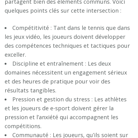
partagent bien des éléments communs. Voici
quelques points clés sur cette intersection :
Compétitivité : Tant dans le tennis que dans
les jeux vidéo, les joueurs doivent développer
des compétences techniques et tactiques pour
exceller.
Discipline et entraînement : Les deux
domaines nécessitent un engagement sérieux
et des heures de pratique pour voir des
résultats tangibles.
Pression et gestion du stress : Les athlètes
et les joueurs de e-sport doivent gérer la
pression et l’anxiété qui accompagnent les
compétitions.
Communauté : Les joueurs, qu’ils soient sur