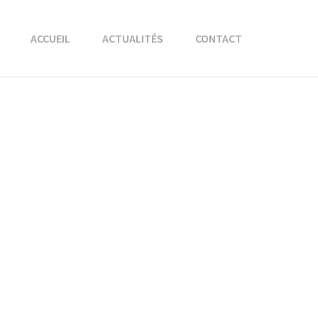
ACCUEIL
ACTUALITÉS
CONTACT