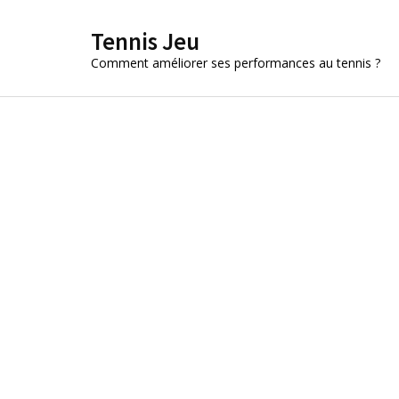
Aller
Tennis Jeu
au
contenu
Comment améliorer ses performances au tennis ?
(Pressez
Entrée)