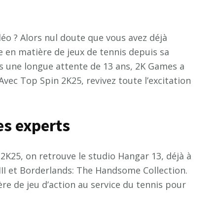
déo ? Alors nul doute que vous avez déjà
e en matière de jeux de tennis depuis sa
ès une longue attente de 13 ans, 2K Games a
Avec Top Spin 2K25, revivez toute l’excitation
es experts
K25, on retrouve le studio Hangar 13, déjà à
a III et Borderlands: The Handsome Collection.
ère de jeu d’action au service du tennis pour