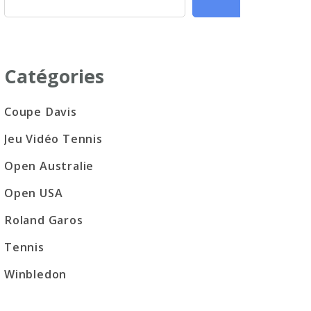
Catégories
Coupe Davis
Jeu Vidéo Tennis
Open Australie
Open USA
Roland Garos
Tennis
Winbledon