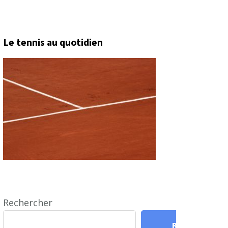
Le tennis au quotidien
Rechercher
Rechercher