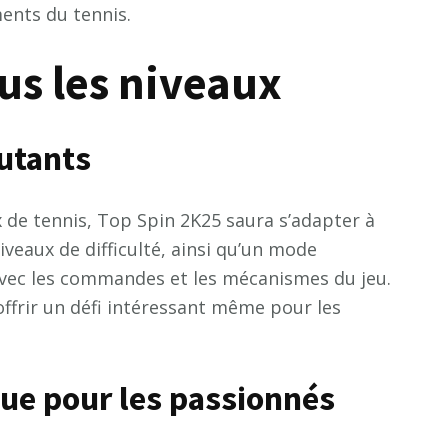
ents du tennis.
us les niveaux
butants
 de tennis, Top Spin 2K25 saura s’adapter à
iveaux de difficulté, ainsi qu’un mode
avec les commandes et les mécanismes du jeu.
 offrir un défi intéressant même pour les
ue pour les passionnés