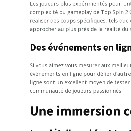
Les joueurs plus expérimentés pourront 
complexité du gameplay de Top Spin 2
réaliser des coups spécifiques, tels que 
approcher au plus près de la réalité du 
Des événements en lign
Si vous aimez vous mesurer aux meille
événements en ligne pour défier d’autre
ligne sont un excellent moyen de teste
communauté de joueurs passionnés.
Une immersion 