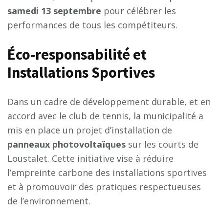
s
a
m
e
d
i
1
3
s
e
p
t
e
m
b
r
e
pour célébrer les
performances de tous les compétiteurs.
Éco-responsabilité et
Installations Sportives
Dans un cadre de développement durable, et en
accord avec le club de tennis, la municipalité a
mis en place un projet d’installation de
p
a
n
n
e
a
u
x
p
h
o
t
o
v
o
l
t
a
ï
q
u
e
s
sur les courts de
Loustalet. Cette initiative vise à réduire
l’empreinte carbone des installations sportives
et à promouvoir des pratiques respectueuses
de l’environnement.