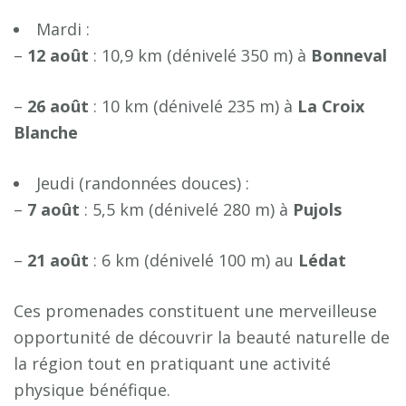
Mardi :
–
1
2
a
o
û
t
: 10,9 km (dénivelé 350 m) à
B
o
n
n
e
v
a
l
–
2
6
a
o
û
t
: 10 km (dénivelé 235 m) à
L
a
C
r
o
i
x
B
l
a
n
c
h
e
Jeudi (randonnées douces) :
–
7
a
o
û
t
: 5,5 km (dénivelé 280 m) à
P
u
j
o
l
s
–
2
1
a
o
û
t
: 6 km (dénivelé 100 m) au
L
é
d
a
t
Ces promenades constituent une merveilleuse
opportunité de découvrir la beauté naturelle de
la région tout en pratiquant une activité
physique bénéfique.