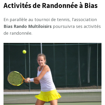
Activités de Randonnée à Bias
En parallèle au tournoi de tennis, l’association
B
i
a
s
R
a
n
d
o
M
u
l
t
i
l
o
i
s
i
r
s
poursuivra ses activités
de randonnée.