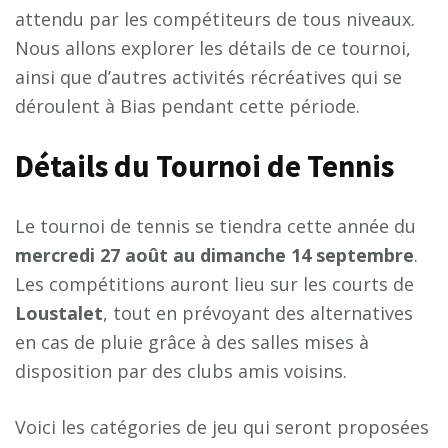
attendu par les compétiteurs de tous niveaux.
Nous allons explorer les détails de ce tournoi,
ainsi que d’autres activités récréatives qui se
déroulent à Bias pendant cette période.
Détails du Tournoi de Tennis
Le tournoi de tennis se tiendra cette année du
m
e
r
c
r
e
d
i
2
7
a
o
û
t
a
u
d
i
m
a
n
c
h
e
1
4
s
e
p
t
e
m
b
r
e
.
Les compétitions auront lieu sur les courts de
L
o
u
s
t
a
l
e
t
, tout en prévoyant des alternatives
en cas de pluie grâce à des salles mises à
disposition par des clubs amis voisins.
Voici les catégories de jeu qui seront proposées