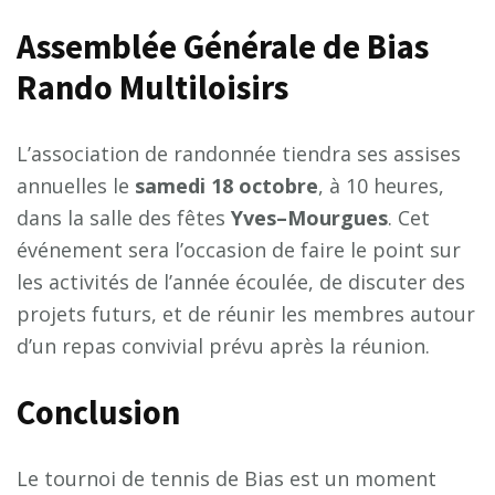
Assemblée Générale de Bias
Rando Multiloisirs
L’association de randonnée tiendra ses assises
annuelles le
s
a
m
e
d
i
1
8
o
c
t
o
b
r
e
, à 10 heures,
dans la salle des fêtes
Y
v
e
s
–
M
o
u
r
g
u
e
s
. Cet
événement sera l’occasion de faire le point sur
les activités de l’année écoulée, de discuter des
projets futurs, et de réunir les membres autour
d’un repas convivial prévu après la réunion.
Conclusion
Le tournoi de tennis de Bias est un moment