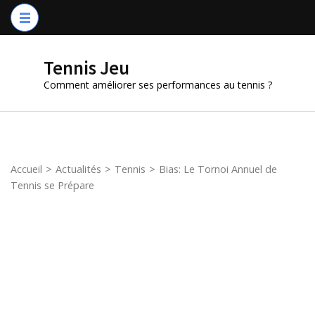
Aller
au
contenu
Tennis Jeu
(Pressez
Comment améliorer ses performances au tennis ?
Entrée)
Accueil
>
Actualités
>
Tennis
>
Bias: Le Tornoi Annuel de
Tennis se Prépare