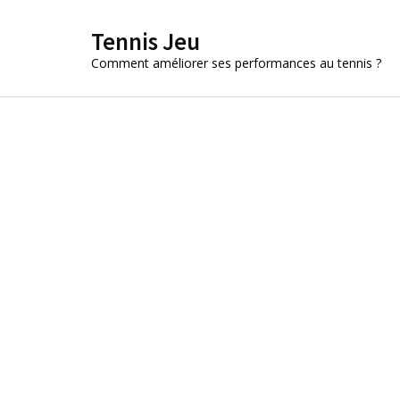
Aller
Tennis Jeu
au
contenu
Comment améliorer ses performances au tennis ?
(Pressez
Entrée)