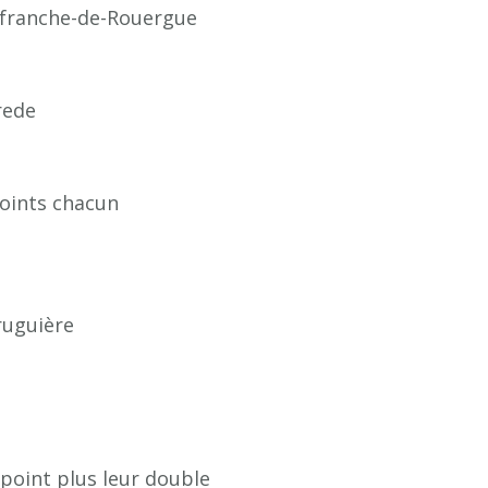
llefranche-de-Rouergue
rede
points chacun
bruguière
point plus leur double