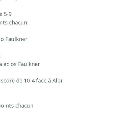
e 5-9
ints chacun
go Faulkner
2
alacios Faulkner
score de 10-4 face à Albi
 points chacun