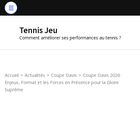
Aller
au
contenu
Tennis Jeu
(Pressez
Comment améliorer ses performances au tennis ?
Entrée)
Accueil
>
Actualités
>
Coupe Davis
>
Coupe Davis 2026 :
Enjeux, Format et les Forces en Présence pour la Gloire
Suprême