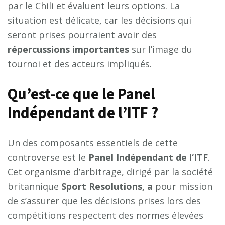
par le Chili et évaluent leurs options. La
situation est délicate, car les décisions qui
seront prises pourraient avoir des
r
é
p
e
r
c
u
s
s
i
o
n
s
i
m
p
o
r
t
a
n
t
e
s
sur l’image du
tournoi et des acteurs impliqués.
Qu’est-ce que le Panel
Indépendant de l’ITF ?
Un des composants essentiels de cette
controverse est le
P
a
n
e
l
I
n
d
é
p
e
n
d
a
n
t
d
e
l
‘
I
T
F
.
Cet organisme d’arbitrage, dirigé par la société
britannique
S
p
o
r
t
R
e
s
o
l
u
t
i
o
n
s
,
a
pour mission
de s’assurer que les décisions prises lors des
compétitions respectent des normes élevées