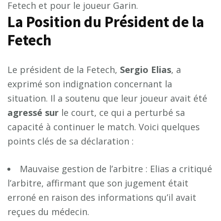
Fetech et pour le joueur Garin.
La Position du Président de la
Fetech
Le président de la Fetech,
S
e
r
g
i
o
E
l
i
a
s
, a
exprimé son indignation concernant la
situation. Il a soutenu que leur joueur avait été
a
g
r
e
s
s
é
s
u
r
le court, ce qui a perturbé sa
capacité à continuer le match. Voici quelques
points clés de sa déclaration :
Mauvaise gestion de l’arbitre : Elias a critiqué
l’arbitre, affirmant que son jugement était
erroné en raison des informations qu’il avait
reçues du médecin.