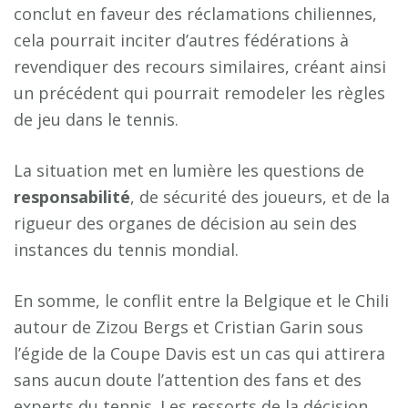
conclut en faveur des réclamations chiliennes,
cela pourrait inciter d’autres fédérations à
revendiquer des recours similaires, créant ainsi
un précédent qui pourrait remodeler les règles
de jeu dans le tennis.
La situation met en lumière les questions de
r
e
s
p
o
n
s
a
b
i
l
i
t
é
, de sécurité des joueurs, et de la
rigueur des organes de décision au sein des
instances du tennis mondial.
En somme, le conflit entre la Belgique et le Chili
autour de Zizou Bergs et Cristian Garin sous
l’égide de la Coupe Davis est un cas qui attirera
sans aucun doute l’attention des fans et des
experts du tennis. Les ressorts de la décision