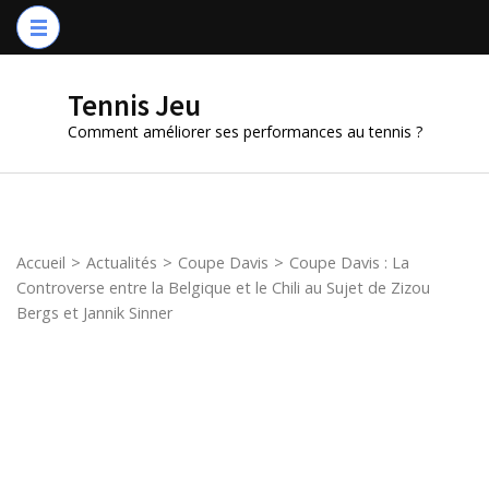
Aller
au
contenu
Tennis Jeu
(Pressez
Comment améliorer ses performances au tennis ?
Entrée)
Accueil
>
Actualités
>
Coupe Davis
>
Coupe Davis : La
Controverse entre la Belgique et le Chili au Sujet de Zizou
Bergs et Jannik Sinner