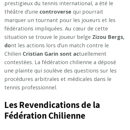
prestigieux du tennis international, a été le
théâtre d’une
c
o
n
t
r
o
v
e
r
s
e
qui pourrait
marquer un tournant pour les joueurs et les
fédérations impliquées. Au cœur de cette
situation se trouve le joueur belge
Z
i
z
o
u
B
e
r
g
s
,
d
o
nt les actions lors d’un match contre le
Chilien
C
r
i
s
t
i
a
n
G
a
r
i
n
s
o
n
t
a
c
tuellement
contestées. La fédération chilienne a déposé
une plainte qui soulève des questions sur les
procédures arbitrales et médicales dans le
tennis professionnel.
Les Revendications de la
Fédération Chilienne