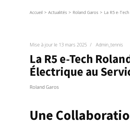
Accueil
>
Actualités
>
Roland Garos
>
La R5 e-Tech 
Mise à jour le
13 mars 2025
/
Admin_tennis
La R5 e-Tech Roland
Électrique au Servi
Roland Garos
Une Collaborati