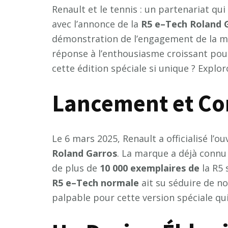
Renault et le tennis : un partenariat qu
avec l’annonce de la
R
5
e
–
T
e
c
h
R
o
l
a
n
d
démonstration de l’engagement de la m
réponse à l’enthousiasme croissant pour 
cette édition spéciale si unique ? Explor
Lancement et Co
Le 6 mars 2025, Renault a officialisé l
R
o
l
a
n
d
G
a
r
r
o
s
. La marque a déjà connu
de plus de
1
0
0
0
0
e
x
e
m
p
l
a
i
r
e
s
d
e
la R5 
R
5
e
–
T
e
c
h
n
o
r
m
a
l
e
ait su séduire de n
palpable pour cette version spéciale qui