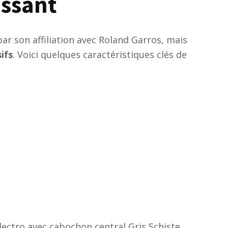
issant
r son affiliation avec Roland Garros, mais
s
i
f
s
. Voici quelques caractéristiques clés de
lectro avec cabochon central Gris Schiste