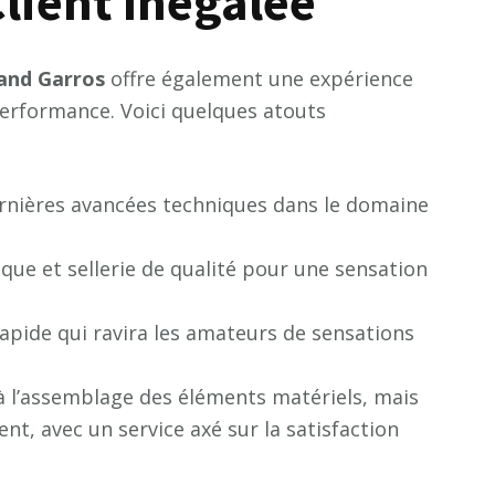
lient Inégalée
a
n
d
G
a
r
r
o
s
offre également une expérience
 performance. Voici quelques atouts
ernières avancées techniques dans le domaine
que et sellerie de qualité pour une sensation
rapide qui ravira les amateurs de sensations
à l’assemblage des éléments matériels, mais
nt, avec un service axé sur la satisfaction