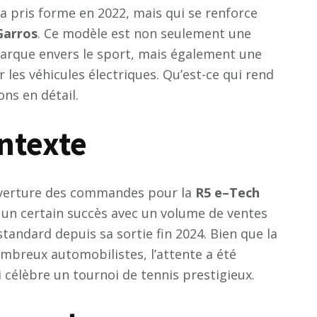
i a pris forme en 2022, mais qui se renforce
G
a
r
r
o
s
. Ce modèle est non seulement une
arque envers le sport, mais également une
les véhicules électriques. Qu’est-ce qui rend
ons en détail.
ntexte
’ouverture des commandes pour la
R
5
e
–
T
e
c
h
 un certain succès avec un volume de ventes
standard depuis sa sortie fin 2024. Bien que la
ombreux automobilistes, l’attente a été
 célèbre un tournoi de tennis prestigieux.