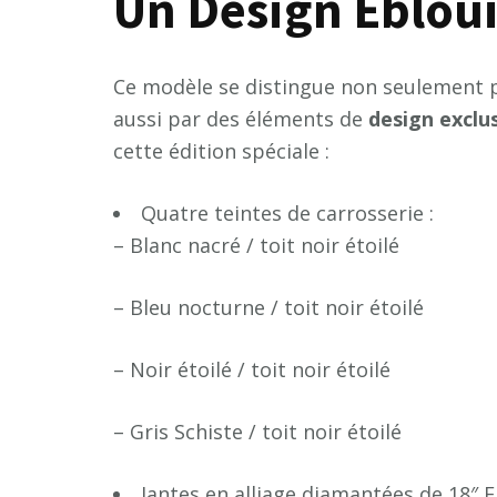
Un Design Éblou
Ce modèle se distingue non seulement pa
aussi par des éléments de
d
e
s
i
g
n
e
x
c
l
u
cette édition spéciale :
Quatre teintes de carrosserie :
– Blanc nacré / toit noir étoilé
– Bleu nocturne / toit noir étoilé
– Noir étoilé / toit noir étoilé
– Gris Schiste / toit noir étoilé
Jantes en alliage diamantées de 18″ E