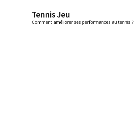
Aller
Tennis Jeu
au
contenu
Comment améliorer ses performances au tennis ?
(Pressez
Entrée)