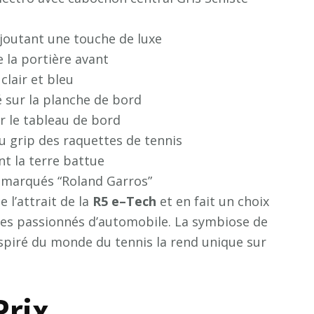
ajoutant une touche de luxe
 la portière avant
 clair et bleu
 sur la planche de bord
r le tableau de bord
u grip des raquettes de tennis
nt la terre battue
 marqués “Roland Garros”
 l’attrait de la
R
5
e
–
T
e
c
h
et en fait un choix
 les passionnés d’automobile. La symbiose de
nspiré du monde du tennis la rend unique sur
Prix