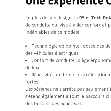
Une Expérience C
En plus de son design, la
R
5
e
–
T
e
c
h
R
o
l
de conduite qui vise à allier confort et
indéniables de ce modèle :
Technologie de pointe : dotée des d
des véhicules électriques.
Confort de conduite : siège ergonomi
de luxe.
Réactivité : un temps d’accélération 
fortes.
L’expérience ne s’arrête pas seulement 
s’étend également à tout le parcours clie
des besoins des acheteurs.