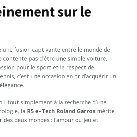
einement sur le
 une fusion captivante entre le monde de
se contente pas d’être une simple voiture,
ion pour le sport et le respect de
nnis, c’est une occasion en or d’acquérir un
 élégance.
ou tout simplement à la recherche d’une
nologie, la
R
5
e
–
T
e
c
h
R
o
l
a
n
d
G
a
r
r
o
s
mérite
eur des deux mondes : l’amour du jeu et