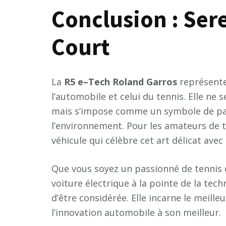
Conclusion : Ser
Court
La
R
5
e
–
T
e
c
h
R
o
l
a
n
d
G
a
r
r
o
s
représente
l’automobile et celui du tennis. Elle ne 
mais s’impose comme un symbole de pass
l’environnement. Pour les amateurs de te
véhicule qui célèbre cet art délicat avec
Que vous soyez un passionné de tennis 
voiture électrique à la pointe de la tech
d’être considérée. Elle incarne le meill
l’innovation automobile à son meilleur.