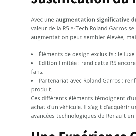
Avec une
a
u
g
m
e
n
t
a
t
i
o
n
s
i
g
n
i
f
c
a
t
i
v
e
d
valeur de la R5 e-Tech Roland Garros se
augmentation peut sembler élevée, mais 
Éléments de design exclusifs : le luxe 
Edition limitée : rend cette R5 encore
fans.
Partenariat avec Roland Garros : renf
produit.
Ces différents éléments témoignent d’u
achat d’un véhicule. Il s’agit d’acquérir 
avancées technologiques de Renault en m