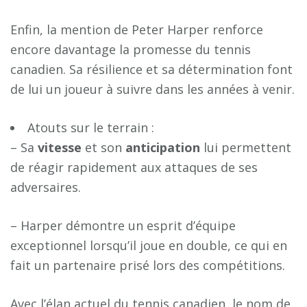
Enfin, la mention de Peter Harper renforce
encore davantage la promesse du tennis
canadien. Sa résilience et sa détermination font
de lui un joueur à suivre dans les années à venir.
Atouts sur le terrain :
– Sa
v
i
t
e
s
s
e
et son
a
n
t
i
c
i
p
a
t
i
o
n
lui permettent
de réagir rapidement aux attaques de ses
adversaires.
– Harper démontre un esprit d’équipe
exceptionnel lorsqu’il joue en double, ce qui en
fait un partenaire prisé lors des compétitions.
Avec l’élan actuel du tennis canadien, le nom de