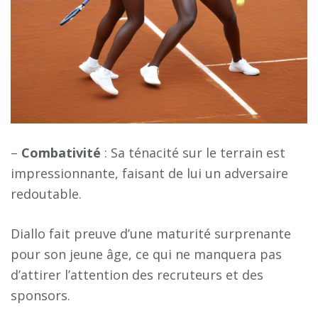
–
C
o
m
b
a
t
i
v
i
t
é
: Sa ténacité sur le terrain est
impressionnante, faisant de lui un adversaire
redoutable.
Diallo fait preuve d’une maturité surprenante
pour son jeune âge, ce qui ne manquera pas
d’attirer l’attention des recruteurs et des
sponsors.