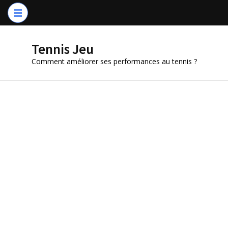
Aller
au
contenu
Tennis Jeu
(Pressez
Comment améliorer ses performances au tennis ?
Entrée)