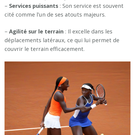
–
S
e
r
v
i
c
e
s
p
u
i
s
s
a
n
t
s
: Son service est souvent
cité comme l’un de ses atouts majeurs.
–
A
g
i
l
i
t
é
s
u
r
l
e
t
e
r
r
a
i
n
: Il excelle dans les
déplacements latéraux, ce qui lui permet de
couvrir le terrain efficacement.