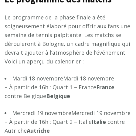
Le programme de la phase finale a été
soigneusement élaboré pour offrir aux fans une
semaine de tennis palpitante. Les matchs se
dérouleront à Bologne, un cadre magnifique qui
devrait ajouter à l’atmosphère de l’événement.
Voici un aperçu du calendrier :
Mardi 18 novembreMardi 18 novembre
– À partir de 16h : Quart 1 – France
F
r
a
n
c
e
contre Belgique
B
e
l
g
i
q
u
e
Mercredi 19 novembreMercredi 19 novembre
– À partir de 16h : Quart 2 – Italie
I
t
a
l
i
e
contre
Autriche
A
u
t
r
i
c
h
e