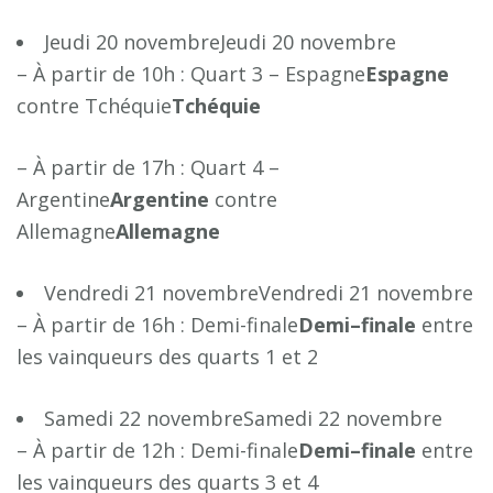
Jeudi 20 novembreJeudi 20 novembre
– À partir de 10h : Quart 3 – Espagne
E
s
p
a
g
n
e
contre Tchéquie
T
c
h
é
q
u
i
e
– À partir de 17h : Quart 4 –
Argentine
A
r
g
e
n
t
i
n
e
contre
Allemagne
A
l
l
e
m
a
g
n
e
Vendredi 21 novembreVendredi 21 novembre
– À partir de 16h : Demi-finale
D
e
m
i
–
f
n
a
l
e
entre
les vainqueurs des quarts 1 et 2
Samedi 22 novembreSamedi 22 novembre
– À partir de 12h : Demi-finale
D
e
m
i
–
f
n
a
l
e
entre
les vainqueurs des quarts 3 et 4