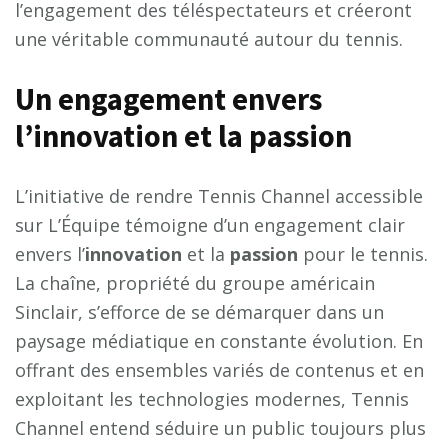
l’engagement des téléspectateurs et créeront
une véritable communauté autour du tennis.
Un engagement envers
l’innovation et la passion
L’initiative de rendre Tennis Channel accessible
sur L’Équipe témoigne d’un engagement clair
envers l’
i
n
n
o
v
a
t
i
o
n
et la
p
a
s
s
i
o
n
pour le tennis.
La chaîne, propriété du groupe américain
Sinclair, s’efforce de se démarquer dans un
paysage médiatique en constante évolution. En
offrant des ensembles variés de contenus et en
exploitant les technologies modernes, Tennis
Channel entend séduire un public toujours plus