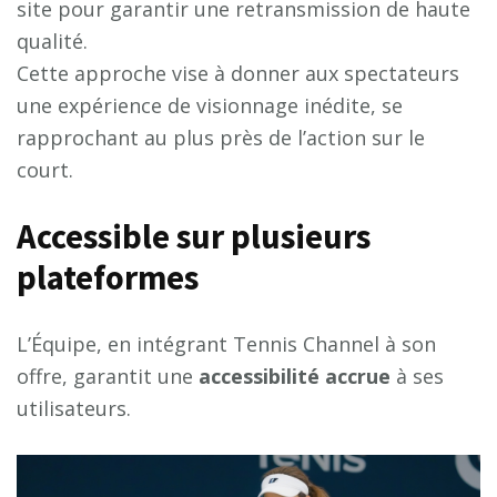
site pour garantir une retransmission de haute
qualité.
Cette approche vise à donner aux spectateurs
une expérience de visionnage inédite, se
rapprochant au plus près de l’action sur le
court.
Accessible sur plusieurs
plateformes
L’Équipe, en intégrant Tennis Channel à son
offre, garantit une
a
c
c
e
s
s
i
b
i
l
i
t
é
a
c
c
r
u
e
à ses
utilisateurs.