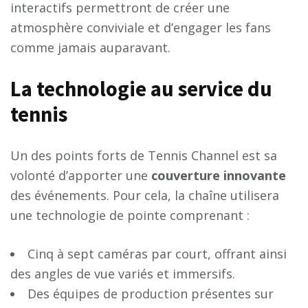
interactifs permettront de créer une
atmosphère conviviale et d’engager les fans
comme jamais auparavant.
La technologie au service du
tennis
Un des points forts de Tennis Channel est sa
volonté d’apporter une
c
o
u
v
e
r
t
u
r
e
i
n
n
o
v
a
n
t
e
des événements. Pour cela, la chaîne utilisera
une technologie de pointe comprenant :
Cinq à sept caméras par court, offrant ainsi
des angles de vue variés et immersifs.
Des équipes de production présentes sur