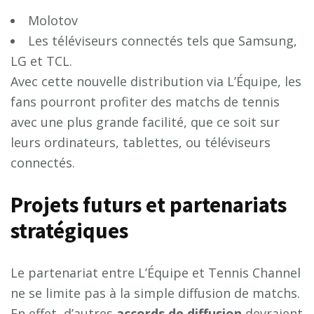
Molotov
Les téléviseurs connectés tels que Samsung,
LG et TCL.
Avec cette nouvelle distribution via L’Équipe, les
fans pourront profiter des matchs de tennis
avec une plus grande facilité, que ce soit sur
leurs ordinateurs, tablettes, ou téléviseurs
connectés.
Projets futurs et partenariats
stratégiques
Le partenariat entre L’Équipe et Tennis Channel
ne se limite pas à la simple diffusion de matchs.
En effet, d’autres
a
c
c
o
r
d
s
d
e
d
i
f
u
s
i
o
n
devraient