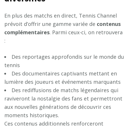
En plus des matchs en direct, Tennis Channel
prévoit d’offrir une gamme variée de
c
o
n
t
e
n
u
s
c
o
m
p
l
é
m
e
n
t
a
i
r
e
s
. Parmi ceux-ci, on retrouvera
:
Des reportages approfondis sur le monde du
tennis
Des documentaires captivants mettant en
lumière des joueurs et événements marquants
Des rediffusions de matchs légendaires qui
raviveront la nostalgie des fans et permettront
aux nouvelles générations de découvrir ces
moments historiques.
Ces contenus additionnels renforceront