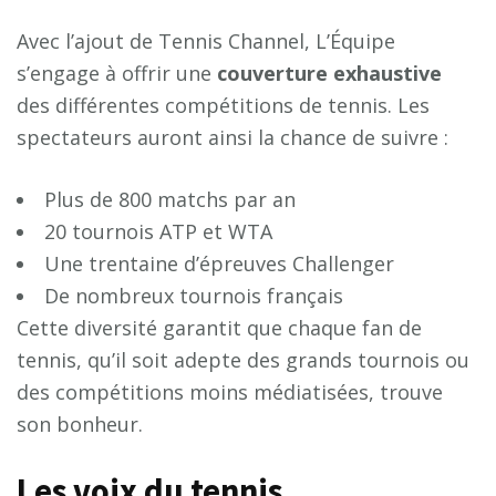
Avec l’ajout de Tennis Channel, L’Équipe
s’engage à offrir une
c
o
u
v
e
r
t
u
r
e
e
x
h
a
u
s
t
i
v
e
des différentes compétitions de tennis. Les
spectateurs auront ainsi la chance de suivre :
Plus de 800 matchs par an
20 tournois ATP et WTA
Une trentaine d’épreuves Challenger
De nombreux tournois français
Cette diversité garantit que chaque fan de
tennis, qu’il soit adepte des grands tournois ou
des compétitions moins médiatisées, trouve
son bonheur.
Les voix du tennis