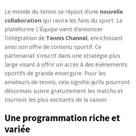
Le monde du tennis se réjouit d’une
n
o
u
v
e
l
l
e
c
o
l
l
a
b
o
r
a
t
i
o
n
qui ravira les fans du sport. La
plateforme L’Équipe vient d’annoncer
l’intégration de
T
e
n
n
i
s
C
h
a
n
n
e
l
, enrichissant
ainsi son offre de contenu sportif. Ce
partenariat s’inscrit dans une stratégie plus
large visant à offrir un accès à des événements
sportifs de grande envergure. Pour les
amateurs de tennis, cela signifie qu’ils pourront
désormais suivre gratuitement les matchs et
tournois les plus excitants de la saison.
Une programmation riche et
variée