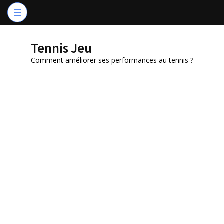
Aller
au
contenu
Tennis Jeu
(Pressez
Comment améliorer ses performances au tennis ?
Entrée)