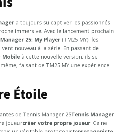
nis
n
a
g
e
r
a toujours su captiver les passionnés
proche immersive. Avec le lancement prochain
M
a
n
a
g
e
r
2
5
:
M
y
P
l
a
y
e
r
(TM25 MY), les
ent nouveau à la série. En passant de
r
M
o
b
i
l
e
à cette nouvelle version, ils se
i-même, faisant de TM25 MY une expérience
e Étoile
ayantes de Tennis Manager 25
T
e
n
n
i
s
M
a
n
a
g
e
r
re joueur
c
r
é
e
r
v
o
t
r
e
p
r
o
p
r
e
j
o
u
e
u
r
. Ce ne
 mais un véritable protagoniste
p
r
o
t
a
g
o
n
i
s
t
e