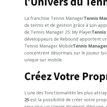
l’Univers du Ten
La franchise Tennis Manager
T
e
n
n
i
s
M
a
de tennis et de gestion grâce à son ap
de Tennis Manager 25: My Player
T
e
n
n
i
s
développeurs de Rebound apportent un v
Tennis Manager Mobile
T
e
n
n
i
s
M
a
n
a
g
e
concentrent désormais sur le joueur lu
unique sur mobile.
Créez Votre Propr
L’une des fonctionnalités les plus attr
2
5
est la possibilité de créer votre prop
sera plus un simple dirigeant d’équipe,