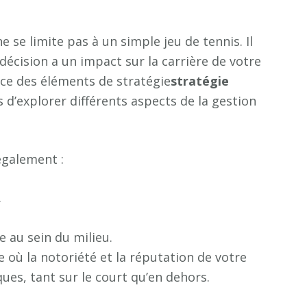
e se limite pas à un simple jeu de tennis. Il
écision a un impact sur la carrière de votre
ace des éléments de stratégie
s
t
r
a
t
é
g
i
e
d’explorer différents aspects de la gestion
également :
.
 au sein du milieu.
 où la notoriété et la réputation de votre
ues, tant sur le court qu’en dehors.