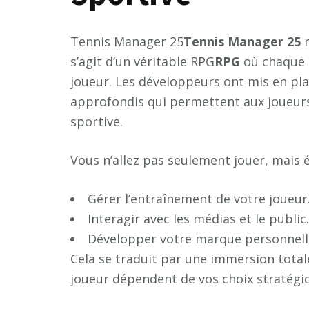
Tennis Manager 25
T
e
n
n
i
s
M
a
n
a
g
e
r
2
5
n
s’agit d’un véritable RPG
R
P
G
où chaque d
joueur. Les développeurs ont mis en pl
approfondis qui permettent aux joueurs 
sportive.
Vous n’allez pas seulement jouer, mais 
Gérer l’entraînement de votre joueur
Interagir avec les médias et le public.
Développer votre marque personnelle
Cela se traduit par une immersion totale
joueur dépendent de vos choix stratégiq