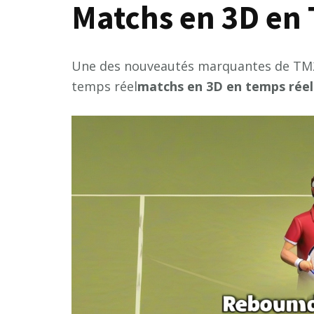
Matchs en 3D en
Une des nouveautés marquantes de TM25
temps réel
m
a
t
c
h
s
e
n
3
D
e
n
t
e
m
p
s
r
é
e
l