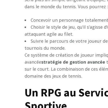
dans le monde du tennis. Vous pourrez :
Concevoir un personnage totalement 
Choisir le style de jeu, qu’il s’agisse
attaquant agile au filet.
Suivre le parcours de votre joueur de
tournois du monde.
Ce système de création de joueur impli
avancée
s
t
r
a
t
é
g
i
e
d
e
g
e
s
t
i
o
n
a
v
a
n
c
é
e
t
sur le court. La combinaison de ces élé
domaine des jeux de tennis.
Un RPG au Servic
Sportive