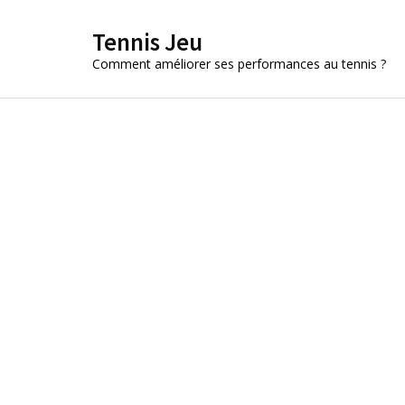
Aller
Tennis Jeu
au
contenu
Comment améliorer ses performances au tennis ?
(Pressez
Entrée)