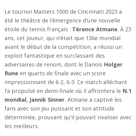
Le tournoi Masters 1000 de Cincinnati 2023 a
été le théâtre de l’émergence d’une nouvelle
étoile du tennis français :
T
é
r
e
n
c
e
A
t
m
a
n
e
. À 23
ans, cet joueur, qui n’était que 136e mondial
avant le début de la compétition, a réussi un
exploit fantastique en surclassant des
adversaires de renom, dont le Danois
H
o
l
g
e
r
R
u
n
e
en quarts de finale avec un score
impressionnant de 6-2, 6-3. Ce match alléchant
l’a propulsé en demi-finale où il affrontera le
N
.
1
m
o
n
d
i
a
l
,
J
a
n
n
i
k
S
i
n
n
e
r
. Atmane a captivé les
fans avec son jeu puissant et son attitude
déterminée, prouvant qu’il pouvait rivaliser avec
les meilleurs.