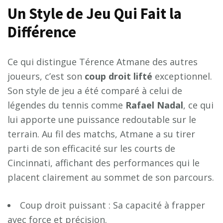
Un Style de Jeu Qui Fait la
Différence
Ce qui distingue Térence Atmane des autres
joueurs, c’est son
c
o
u
p
d
r
o
i
t
l
i
f
t
é
exceptionnel.
Son style de jeu a été comparé à celui de
légendes du tennis comme
R
a
f
a
e
l
N
a
d
a
l
, ce qui
lui apporte une puissance redoutable sur le
terrain. Au fil des matchs, Atmane a su tirer
parti de son efficacité sur les courts de
Cincinnati, affichant des performances qui le
placent clairement au sommet de son parcours.
Coup droit puissant : Sa capacité à frapper
avec force et précision.