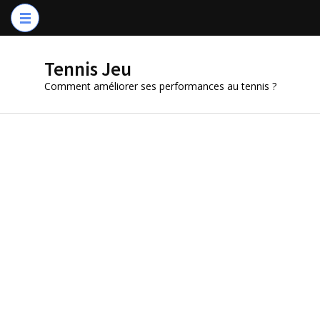
Aller
au
contenu
Tennis Jeu
(Pressez
Comment améliorer ses performances au tennis ?
Entrée)