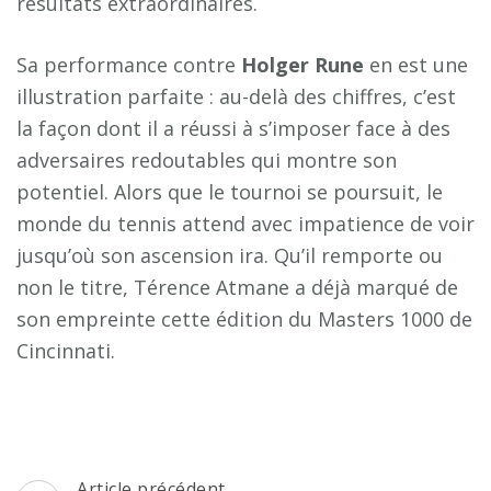
résultats extraordinaires.
Sa performance contre
H
o
l
g
e
r
R
u
n
e
en est une
illustration parfaite : au-delà des chiffres, c’est
la façon dont il a réussi à s’imposer face à des
adversaires redoutables qui montre son
potentiel. Alors que le tournoi se poursuit, le
monde du tennis attend avec impatience de voir
jusqu’où son ascension ira. Qu’il remporte ou
non le titre, Térence Atmane a déjà marqué de
son empreinte cette édition du Masters 1000 de
Cincinnati.
Navigation
Article précédent