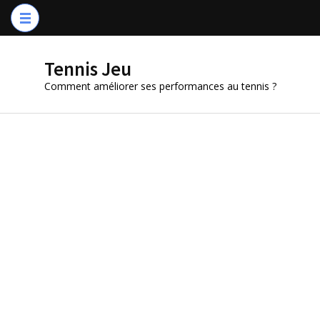
Aller
au
contenu
Tennis Jeu
(Pressez
Comment améliorer ses performances au tennis ?
Entrée)