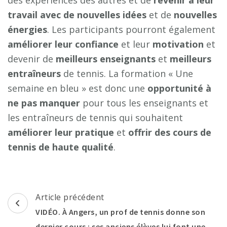
des expériences des autres et de
revenir à leur
travail avec de nouvelles idées
et de
nouvelles
énergies
. Les participants pourront également
améliorer leur confiance
et leur
motivation
et
devenir de
meilleurs enseignants
et
meilleurs
entraîneurs
de tennis. La formation « Une
semaine en bleu » est donc une
opportunité à
ne pas manquer
pour tous les enseignants et
les entraîneurs de tennis qui souhaitent
améliorer leur pratique
et
offrir des cours de
tennis de haute qualité
.
Navigation
Article précédent
d'article
VIDÉO. À Angers, un prof de tennis donne son
dernier cours : ses anciens élèves lui font une