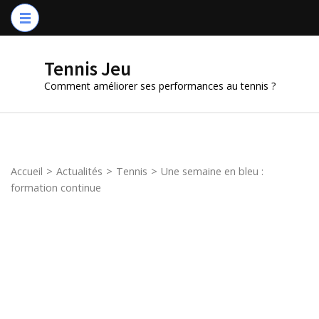
Aller
au
contenu
Tennis Jeu
(Pressez
Comment améliorer ses performances au tennis ?
Entrée)
Accueil
>
Actualités
>
Tennis
>
Une semaine en bleu :
formation continue