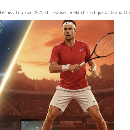
Tennis : Top Spin 2K25 et Tiebreak, le Match Tactique du Grand Che