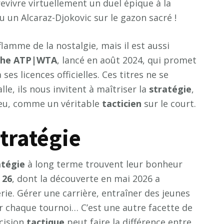
evivre virtuellement un duel épique à la
u un Alcaraz-Djokovic sur le gazon sacré !
flamme de la nostalgie, mais il est aussi
 the ATP|WTA
, lancé en août 2024, qui promet
es licences officielles. Ces titres ne se
le, ils nous invitent à maîtriser la
stratégie
,
e jeu, comme un véritable
tacticien
sur le court.
Stratégie
atégie
à long terme trouvent leur bonheur
 26
, dont la découverte en mai 2026 a
érie. Gérer une carrière, entraîner des jeunes
r chaque tournoi… C’est une autre facette de
cision
tactique
peut faire la différence entre