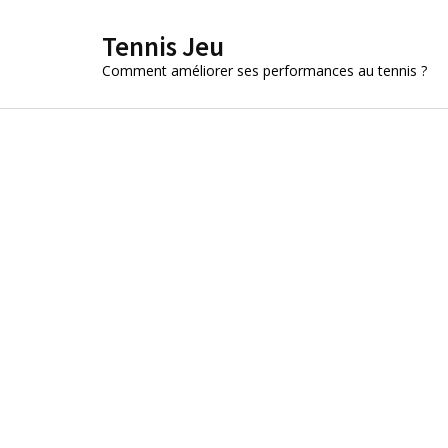
Aller
Tennis Jeu
au
contenu
Comment améliorer ses performances au tennis ?
(Pressez
Entrée)