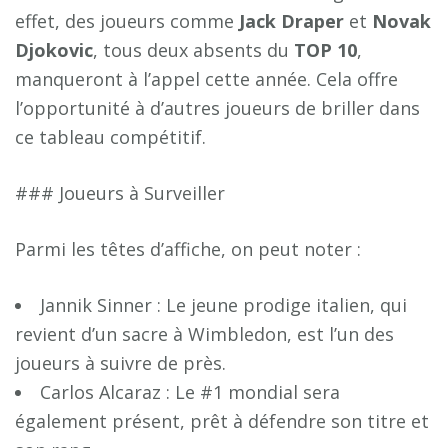
effet, des joueurs comme
J
a
c
k
D
r
a
p
e
r
et
N
o
v
a
k
D
j
o
k
o
v
i
c
, tous deux absents du
T
O
P
1
0
,
manqueront à l’appel cette année. Cela offre
l’opportunité à d’autres joueurs de briller dans
ce tableau compétitif.
### Joueurs à Surveiller
Parmi les têtes d’affiche, on peut noter :
Jannik Sinner : Le jeune prodige italien, qui
revient d’un sacre à Wimbledon, est l’un des
joueurs à suivre de près.
Carlos Alcaraz : Le #1 mondial sera
également présent, prêt à défendre son titre et