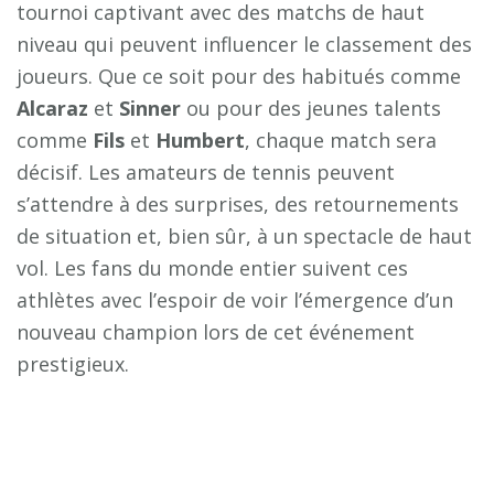
tournoi captivant avec des matchs de haut
niveau qui peuvent influencer le classement des
joueurs. Que ce soit pour des habitués comme
A
l
c
a
r
a
z
et
S
i
n
n
e
r
ou pour des jeunes talents
comme
F
i
l
s
et
H
u
m
b
e
r
t
, chaque match sera
décisif. Les amateurs de tennis peuvent
s’attendre à des surprises, des retournements
de situation et, bien sûr, à un spectacle de haut
vol. Les fans du monde entier suivent ces
athlètes avec l’espoir de voir l’émergence d’un
nouveau champion lors de cet événement
prestigieux.