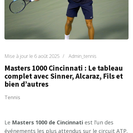
Mise à jour le
6 août 2025
/
Admin_tennis
Masters 1000 Cincinnati : Le tableau
complet avec Sinner, Alcaraz, Fils et
bien d’autres
Tennis
Le
M
a
s
t
e
r
s
1
0
0
0
d
e
C
i
n
c
i
n
n
a
t
i
est l’un des
événements les plus attendus sur le circuit ATP,