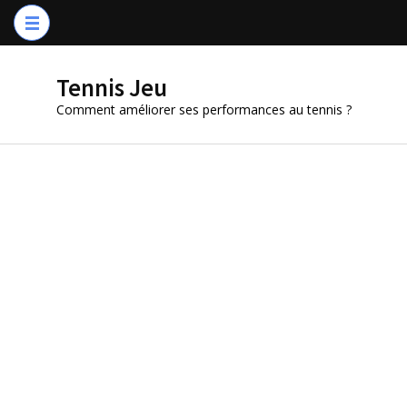
Aller
au
contenu
Tennis Jeu
(Pressez
Comment améliorer ses performances au tennis ?
Entrée)