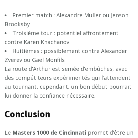
Premier match : Alexandre Muller ou Jenson
Brooksby
Troisième tour : potentiel affrontement
contre Karen Khachanov
Huitièmes : possiblement contre Alexander
Zverev ou Gaël Monfils
La route d’Arthur est semée d’embûches, avec
des compétiteurs expérimentés qui l’attendent
au tournant, cependant, un bon début pourrait
lui donner la confiance nécessaire.
Conclusion
Le
M
a
s
t
e
r
s
1
0
0
0
d
e
C
i
n
c
i
n
n
a
t
i
promet d’être un