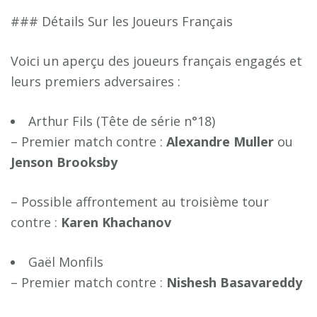
### Détails Sur les Joueurs Français
Voici un aperçu des joueurs français engagés et
leurs premiers adversaires :
Arthur Fils (Tête de série n°18)
– Premier match contre :
A
l
e
x
a
n
d
r
e
M
u
l
l
e
r
ou
J
e
n
s
o
n
B
r
o
o
k
s
b
y
– Possible affrontement au troisième tour
contre :
K
a
r
e
n
K
h
a
c
h
a
n
o
v
Gaël Monfils
– Premier match contre :
N
i
s
h
e
s
h
B
a
s
a
v
a
r
e
d
d
y