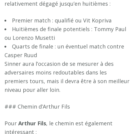
relativement dégagé jusqu’en huitièmes :
Premier match : qualifié ou Vit Kopriva
Huitièmes de finale potentiels : Tommy Paul
ou Lorenzo Musetti
Quarts de finale : un éventuel match contre
Casper Ruud
Sinner aura l’occasion de se mesurer à des
adversaires moins redoutables dans les
premiers tours, mais il devra être à son meilleur
niveau pour aller loin.
### Chemin d’Arthur Fils
Pour
A
r
t
h
u
r
F
i
l
s
, le chemin est également
intéressant :