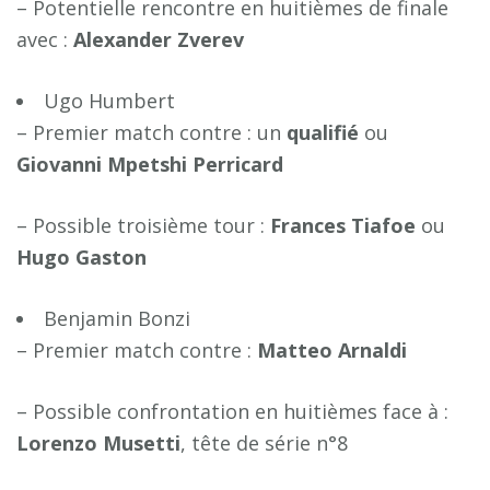
– Potentielle rencontre en huitièmes de finale
avec :
A
l
e
x
a
n
d
e
r
Z
v
e
r
e
v
Ugo Humbert
– Premier match contre : un
q
u
a
l
i
f
é
ou
G
i
o
v
a
n
n
i
M
p
e
t
s
h
i
P
e
r
r
i
c
a
r
d
– Possible troisième tour :
F
r
a
n
c
e
s
T
i
a
f
o
e
ou
H
u
g
o
G
a
s
t
o
n
Benjamin Bonzi
– Premier match contre :
M
a
t
t
e
o
A
r
n
a
l
d
i
– Possible confrontation en huitièmes face à :
L
o
r
e
n
z
o
M
u
s
e
t
t
i
, tête de série n°8