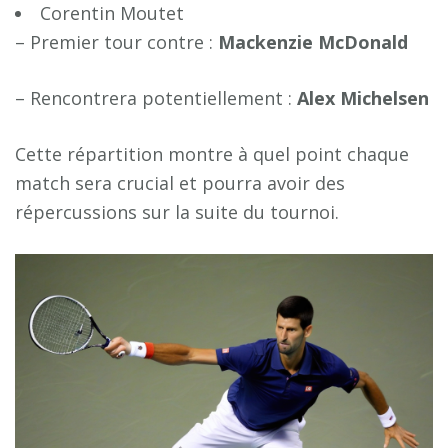
Corentin Moutet
– Premier tour contre :
M
a
c
k
e
n
z
i
e
M
c
D
o
n
a
l
d
– Rencontrera potentiellement :
A
l
e
x
M
i
c
h
e
l
s
e
n
Cette répartition montre à quel point chaque
match sera crucial et pourra avoir des
répercussions sur la suite du tournoi.