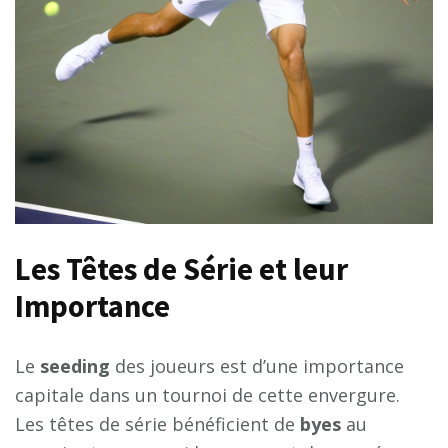
Les Têtes de Série et leur
Importance
Le
s
e
e
d
i
n
g
des joueurs est d’une importance
capitale dans un tournoi de cette envergure.
Les têtes de série bénéficient de
b
y
e
s
au