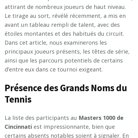
attirant de nombreux joueurs de haut niveau.
Le tirage au sort, révélé récemment, a mis en
avant un tableau rempli de talent, avec des
étoiles montantes et des habitués du circuit.
Dans cet article, nous examinerons les
principaux joueurs présents, les têtes de série,
ainsi que les parcours potentiels de certains
d’entre eux dans ce tournoi exigeant.
Présence des Grands Noms du
Tennis
La liste des participants au
M
a
s
t
e
r
s
1
0
0
0
d
e
C
i
n
c
i
n
n
a
t
i
est impressionnante, bien que
certains absents notables soient à signaler. En