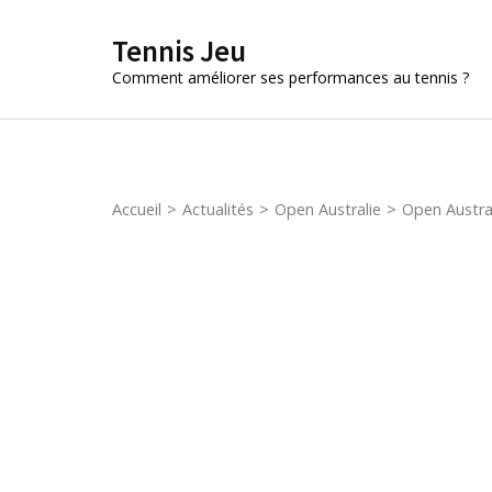
Aller
Tennis Jeu
au
contenu
Comment améliorer ses performances au tennis ?
(Pressez
Entrée)
Accueil
>
Actualités
>
Open Australie
>
Open Austral