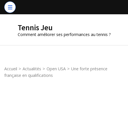
Aller
au
contenu
Tennis Jeu
(Pressez
Comment améliorer ses performances au tennis ?
Entrée)
Accueil
>
Actualités
>
Open USA
>
Une forte présence
française en qualifications