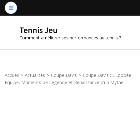
Aller
au
contenu
Tennis Jeu
(Pressez
Comment améliorer ses performances au tennis ?
Entrée)
Accueil
>
Actualités
>
Coupe Davis
>
Coupe Davis : L’Épopée
Équipe, Moments de Légende et Renaissance d’un Mythe