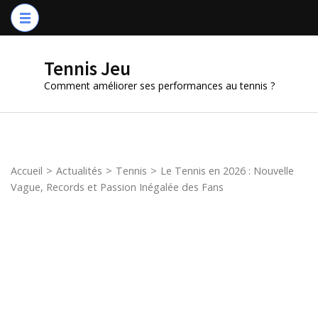
Aller
au
contenu
Tennis Jeu
(Pressez
Comment améliorer ses performances au tennis ?
Entrée)
Accueil
>
Actualités
>
Tennis
>
Le Tennis en 2026 : Nouvelle
Vague, Records et Passion Inégalée des Fans