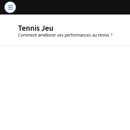
Aller
au
contenu
Tennis Jeu
(Pressez
Comment améliorer ses performances au tennis ?
Entrée)