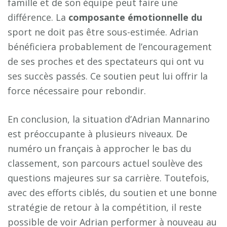
famille et de son équipe peut faire une
différence. La
c
o
m
p
o
s
a
n
t
e
é
m
o
t
i
o
n
n
e
l
l
e
d
u
sport ne doit pas être sous-estimée. Adrian
bénéficiera probablement de l’encouragement
de ses proches et des spectateurs qui ont vu
ses succès passés. Ce soutien peut lui offrir la
force nécessaire pour rebondir.
En conclusion, la situation d’Adrian Mannarino
est préoccupante à plusieurs niveaux. De
numéro un français à approcher le bas du
classement, son parcours actuel soulève des
questions majeures sur sa carrière. Toutefois,
avec des efforts ciblés, du soutien et une bonne
stratégie de retour à la compétition, il reste
possible de voir Adrian performer à nouveau au