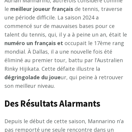
Adrian Mannarino, autrefois considéré comme
le
m
e
i
l
l
e
u
r
j
o
u
e
u
r
f
r
a
n
ç
a
i
s
de tennis, traverse
une période difficile. La saison 2024 a
commencé sur de mauvaises bases pour ce
talent du tennis, qui, il y a à peine un an, était le
n
u
m
é
r
o
u
n
f
r
a
n
ç
a
i
s
e
t
occupait le 17ème rang
mondial. À Dallas, il a une nouvelle fois été
éliminé au premier tour, battu par l’Australien
Rinky Hijikata. Cette défaite illustre la
d
é
g
r
i
n
g
o
l
a
d
e
d
u
j
o
u
e
ur, qui peine à retrouver
son meilleur niveau.
Des Résultats Alarmants
Depuis le début de cette saison, Mannarino n’a
pas remporté une seule rencontre dans un