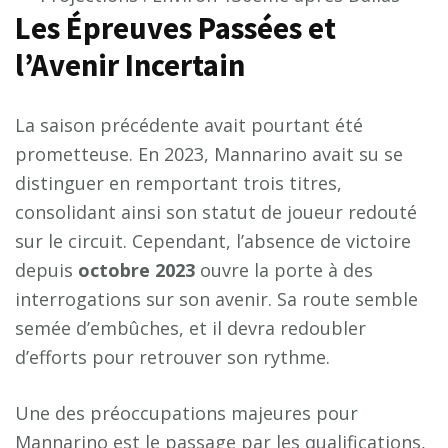
Les Épreuves Passées et
l’Avenir Incertain
La saison précédente avait pourtant été
prometteuse. En 2023, Mannarino avait su se
distinguer en remportant trois titres,
consolidant ainsi son statut de joueur redouté
sur le circuit. Cependant, l’absence de victoire
depuis
o
c
t
o
b
r
e
2
0
2
3
ouvre la porte à des
interrogations sur son avenir. Sa route semble
semée d’embûches, et il devra redoubler
d’efforts pour retrouver son rythme.
Une des préoccupations majeures pour
Mannarino est le passage par les qualifications,