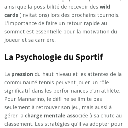
ainsi que la possibilité de recevoir des
w
i
l
d
c
a
r
d
s
(invitations) lors des prochains tournois.
L’importance de faire un retour rapide au
sommet est essentielle pour la motivation du
joueur et sa carrière.
La Psychologie du Sportif
La
p
r
e
s
s
i
o
n
du haut niveau et les attentes de la
communauté tennis peuvent jouer un rôle
significatif dans les performances d’un athlète.
Pour Mannarino, le défi ne se limite pas
seulement à retrouver son jeu, mais aussi à
gérer la
c
h
a
r
g
e
m
e
n
t
a
l
e
a
s
s
ociée à sa chute au
classement. Les stratégies qu’il va adopter pour