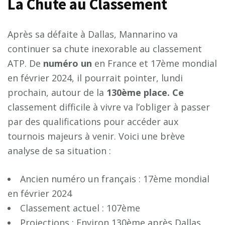
La Chute au Classement
Après sa défaite à Dallas, Mannarino va
continuer sa chute inexorable au classement
ATP. De
n
u
m
é
r
o
u
n
en France et 17ème mondial
en février 2024, il pourrait pointer, lundi
prochain, autour de la
1
3
0
è
m
e
p
l
a
c
e
.
C
e
classement difficile à vivre va l’obliger à passer
par des qualifications pour accéder aux
tournois majeurs à venir. Voici une brève
analyse de sa situation :
Ancien numéro un français : 17ème mondial
en février 2024
Classement actuel : 107ème
Projections : Environ 130ème après Dallas