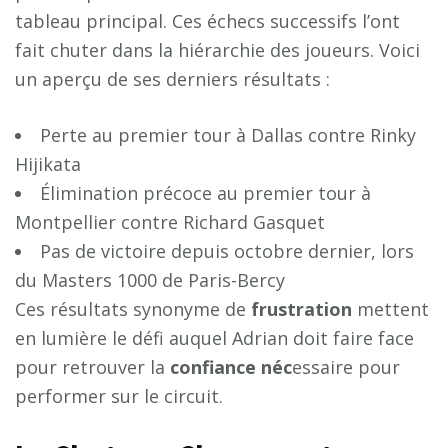
tableau principal. Ces échecs successifs l’ont
fait chuter dans la hiérarchie des joueurs. Voici
un aperçu de ses derniers résultats :
Perte au premier tour à Dallas contre Rinky
Hijikata
Élimination précoce au premier tour à
Montpellier contre Richard Gasquet
Pas de victoire depuis octobre dernier, lors
du Masters 1000 de Paris-Bercy
Ces résultats synonyme de
f
r
u
s
t
r
a
t
i
o
n
mettent
en lumière le défi auquel Adrian doit faire face
pour retrouver la
c
o
n
f
a
n
c
e
n
é
c
essaire pour
performer sur le circuit.