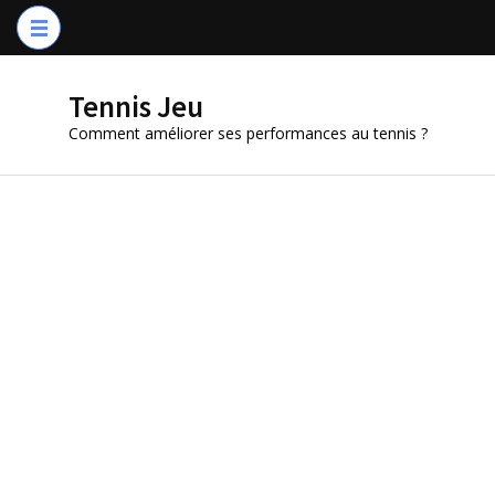
Aller
au
contenu
Tennis Jeu
(Pressez
Comment améliorer ses performances au tennis ?
Entrée)