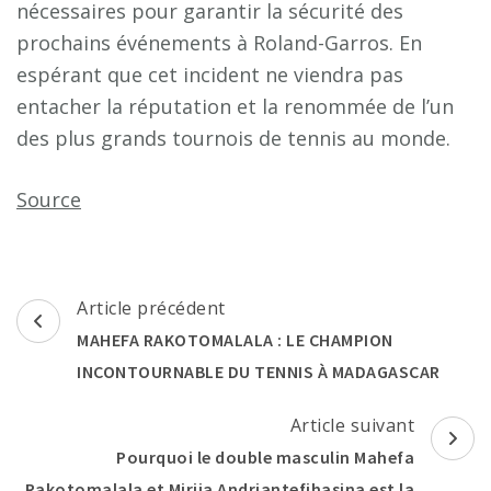
nécessaires pour garantir la sécurité des
prochains événements à Roland-Garros. En
espérant que cet incident ne viendra pas
entacher la réputation et la renommée de l’un
des plus grands tournois de tennis au monde.
Source
Navigation
Article précédent
d'article
MAHEFA RAKOTOMALALA : LE CHAMPION
INCONTOURNABLE DU TENNIS À MADAGASCAR
Article suivant
Pourquoi le double masculin Mahefa
Rakotomalala et Mirija Andriantefihasina est la