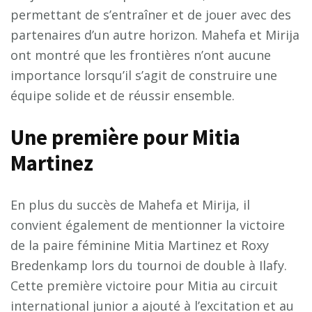
permettant de s’entraîner et de jouer avec des
partenaires d’un autre horizon. Mahefa et Mirija
ont montré que les frontières n’ont aucune
importance lorsqu’il s’agit de construire une
équipe solide et de réussir ensemble.
U
n
e
p
r
e
m
i
è
r
e
p
o
u
r
M
i
t
i
a
M
a
r
t
i
n
e
z
En plus du succès de Mahefa et Mirija, il
convient également de mentionner la victoire
de la paire féminine Mitia Martinez et Roxy
Bredenkamp lors du tournoi de double à Ilafy.
Cette première victoire pour Mitia au circuit
international junior a ajouté à l’excitation et au