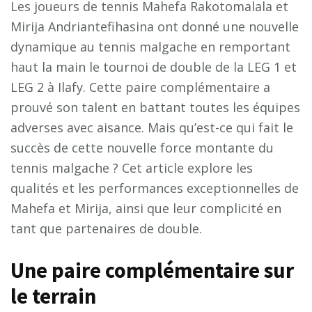
Les joueurs de tennis Mahefa Rakotomalala et
Mirija Andriantefihasina ont donné une nouvelle
dynamique au tennis malgache en remportant
haut la main le tournoi de double de la LEG 1 et
LEG 2 à Ilafy. Cette paire complémentaire a
prouvé son talent en battant toutes les équipes
adverses avec aisance. Mais qu’est-ce qui fait le
succès de cette nouvelle force montante du
tennis malgache ? Cet article explore les
qualités et les performances exceptionnelles de
Mahefa et Mirija, ainsi que leur complicité en
tant que partenaires de double.
U
n
e
p
a
i
r
e
c
o
m
p
l
é
m
e
n
t
a
i
r
e
s
u
r
l
e
t
e
r
r
a
i
n