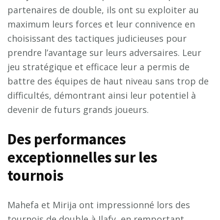
partenaires de double, ils ont su exploiter au
maximum leurs forces et leur connivence en
choisissant des tactiques judicieuses pour
prendre l’avantage sur leurs adversaires. Leur
jeu stratégique et efficace leur a permis de
battre des équipes de haut niveau sans trop de
difficultés, démontrant ainsi leur potentiel à
devenir de futurs grands joueurs.
D
e
s
p
e
r
f
o
r
m
a
n
c
e
s
e
x
c
e
p
t
i
o
n
n
e
l
l
e
s
s
u
r
l
e
s
t
o
u
r
n
o
i
s
Mahefa et Mirija ont impressionné lors des
tournois de double à Ilafy, en remportant