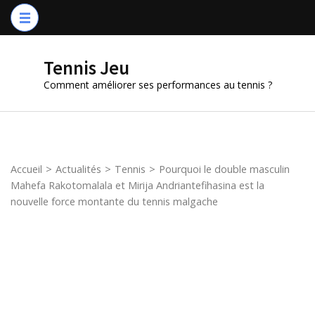
Aller
au
contenu
Tennis Jeu
(Pressez
Comment améliorer ses performances au tennis ?
Entrée)
Accueil
>
Actualités
>
Tennis
>
Pourquoi le double masculin
Mahefa Rakotomalala et Mirija Andriantefihasina est la
nouvelle force montante du tennis malgache