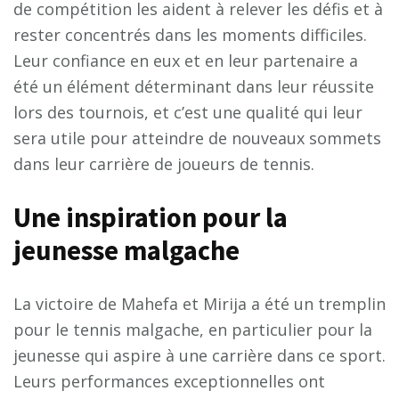
de compétition les aident à relever les défis et à
rester concentrés dans les moments difficiles.
Leur confiance en eux et en leur partenaire a
été un élément déterminant dans leur réussite
lors des tournois, et c’est une qualité qui leur
sera utile pour atteindre de nouveaux sommets
dans leur carrière de joueurs de tennis.
U
n
e
i
n
s
p
i
r
a
t
i
o
n
p
o
u
r
l
a
j
e
u
n
e
s
s
e
m
a
l
g
a
c
h
e
La victoire de Mahefa et Mirija a été un tremplin
pour le tennis malgache, en particulier pour la
jeunesse qui aspire à une carrière dans ce sport.
Leurs performances exceptionnelles ont