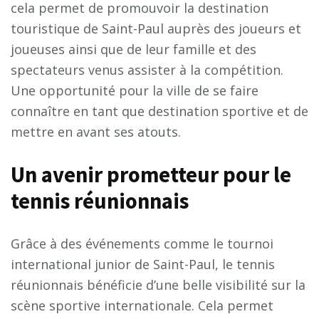
cela permet de promouvoir la destination
touristique de Saint-Paul auprès des joueurs et
joueuses ainsi que de leur famille et des
spectateurs venus assister à la compétition.
Une opportunité pour la ville de se faire
connaître en tant que destination sportive et de
mettre en avant ses atouts.
Un avenir prometteur pour le
tennis réunionnais
Grâce à des événements comme le tournoi
international junior de Saint-Paul, le tennis
réunionnais bénéficie d’une belle visibilité sur la
scène sportive internationale. Cela permet