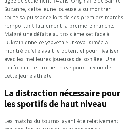
âgée de seulement 14 ans. Originaire de Sainte-
Suzanne, cette jeune joueuse a su montrer
toute sa puissance lors de ses premiers matchs,
remportant facilement la première manche.
Malgré une défaite au troisième set face à
l’Ukrainienne Yelyzaveta Surkova, Kiméa a
montré qu’elle avait le potentiel pour rivaliser
avec les meilleures joueuses de son âge. Une
performance prometteuse pour l’avenir de
cette jeune athlète.
La distraction nécessaire pour
les sportifs de haut niveau
Les matchs du tournoi ayant été relativement