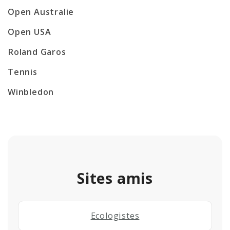
Open Australie
Open USA
Roland Garos
Tennis
Winbledon
Sites amis
Ecologistes