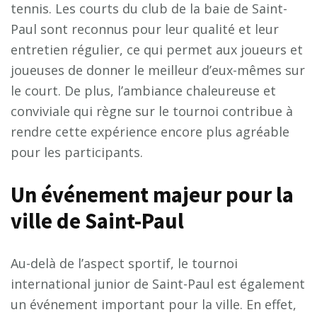
tennis. Les courts du club de la baie de Saint-
Paul sont reconnus pour leur qualité et leur
entretien régulier, ce qui permet aux joueurs et
joueuses de donner le meilleur d’eux-mêmes sur
le court. De plus, l’ambiance chaleureuse et
conviviale qui règne sur le tournoi contribue à
rendre cette expérience encore plus agréable
pour les participants.
Un événement majeur pour la
ville de Saint-Paul
Au-delà de l’aspect sportif, le tournoi
international junior de Saint-Paul est également
un événement important pour la ville. En effet,