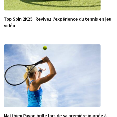
Top Spin 2K25 : Revivez l’expérience du tennis en jeu
vidéo
Matthieu Pavon brille lors de sa première journée à