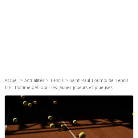
Accueil
>
Actualités
>
Tennis
>
Saint-Paul Tournoi de Tennis
ITF : L’ultime défi pour les jeunes joueurs et joueuses