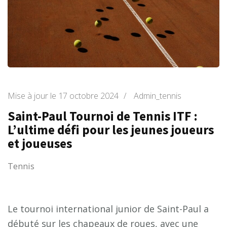
Mise à jour le
17 octobre 2024
/
Admin_tennis
Saint-Paul Tournoi de Tennis ITF :
L’ultime défi pour les jeunes joueurs
et joueuses
Tennis
Le tournoi international junior de Saint-Paul a
débuté sur les chapeaux de roues, avec une