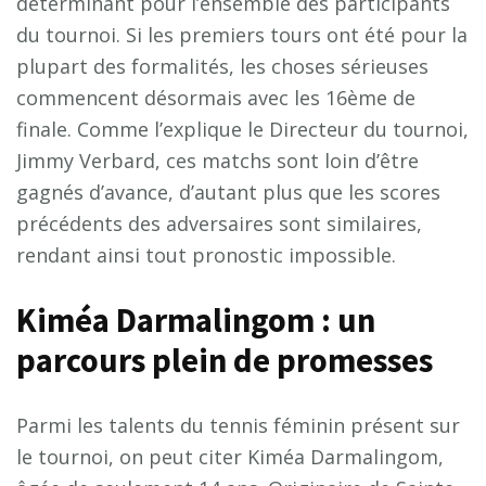
déterminant pour l’ensemble des participants
du tournoi. Si les premiers tours ont été pour la
plupart des formalités, les choses sérieuses
commencent désormais avec les 16ème de
finale. Comme l’explique le Directeur du tournoi,
Jimmy Verbard, ces matchs sont loin d’être
gagnés d’avance, d’autant plus que les scores
précédents des adversaires sont similaires,
rendant ainsi tout pronostic impossible.
Kiméa Darmalingom : un
parcours plein de promesses
Parmi les talents du tennis féminin présent sur
le tournoi, on peut citer Kiméa Darmalingom,