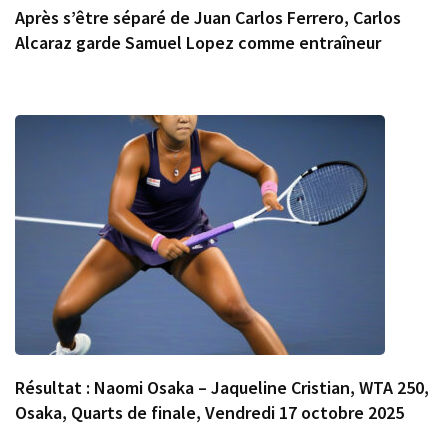
Après s’être séparé de Juan Carlos Ferrero, Carlos
Alcaraz garde Samuel Lopez comme entraîneur
Résultat : Naomi Osaka – Jaqueline Cristian, WTA 250,
Osaka, Quarts de finale, Vendredi 17 octobre 2025