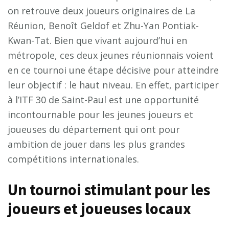
on retrouve deux joueurs originaires de La
Réunion, Benoît Geldof et Zhu-Yan Pontiak-
Kwan-Tat. Bien que vivant aujourd’hui en
métropole, ces deux jeunes réunionnais voient
en ce tournoi une étape décisive pour atteindre
leur objectif : le haut niveau. En effet, participer
à l’ITF 30 de Saint-Paul est une opportunité
incontournable pour les jeunes joueurs et
joueuses du département qui ont pour
ambition de jouer dans les plus grandes
compétitions internationales.
Un tournoi stimulant pour les
joueurs et joueuses locaux