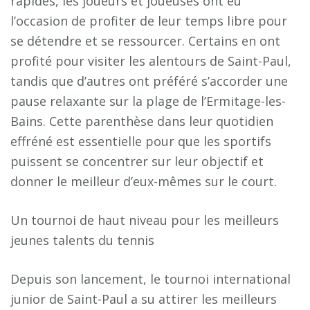
rapides, les joueurs et joueuses ont eu
l’occasion de profiter de leur temps libre pour
se détendre et se ressourcer. Certains en ont
profité pour visiter les alentours de Saint-Paul,
tandis que d’autres ont préféré s’accorder une
pause relaxante sur la plage de l’Ermitage-les-
Bains. Cette parenthèse dans leur quotidien
effréné est essentielle pour que les sportifs
puissent se concentrer sur leur objectif et
donner le meilleur d’eux-mêmes sur le court.
Un tournoi de haut niveau pour les meilleurs
jeunes talents du tennis
Depuis son lancement, le tournoi international
junior de Saint-Paul a su attirer les meilleurs