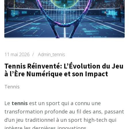
11 mai 2026
/
Admin_tennis
Tennis Réinventé: L’Évolution du Jeu
à l’Ère Numérique et son Impact
Tennis
Le
tennis
est un sport qui a connu une
transformation profonde au fil des ans, passant
d’un jeu traditionnel à un sport high-tech qui
intègre les dernières innovations