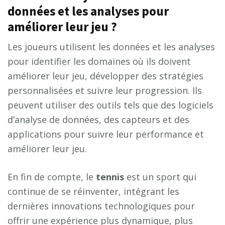
données et les analyses pour
améliorer leur jeu ?
Les joueurs utilisent les données et les analyses
pour identifier les domaines où ils doivent
améliorer leur jeu, développer des stratégies
personnalisées et suivre leur progression. Ils
peuvent utiliser des outils tels que des logiciels
d’analyse de données, des capteurs et des
applications pour suivre leur performance et
améliorer leur jeu.
En fin de compte, le
tennis
est un sport qui
continue de se réinventer, intégrant les
dernières innovations technologiques pour
offrir une expérience plus dynamique, plus