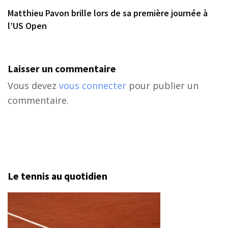
Matthieu Pavon brille lors de sa première journée à
l’US Open
Laisser un commentaire
Vous devez
vous connecter
pour publier un
commentaire.
Le tennis au quotidien