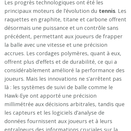
Les progrès technologiques ont été les
principaux moteurs de l’évolution du
tennis
. Les
raquettes en graphite, titane et carbone offrent
désormais une puissance et un contrôle sans
précédent, permettant aux joueurs de frapper
la balle avec une vitesse et une précision
accrues. Les cordages polymères, quant à eux,
offrent plus d’effets et de durabilité, ce qui a
considérablement amélioré la performance des
joueurs. Mais les innovations ne s’arrêtent pas
là : les systèmes de suivi de balle comme le
Hawk-Eye ont apporté une précision
millimétrée aux décisions arbitrales, tandis que
les capteurs et les logiciels d’analyse de
données fournissent aux joueurs et à leurs
entraîneurs des informations cruciales sur la