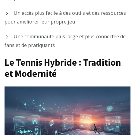
Un accès plus facile à des outils et des ressources
pour améliorer leur propre jeu
Une communauté plus large et plus connectée de
fans et de pratiquants
Le Tennis Hybride : Tradition
et Modernité