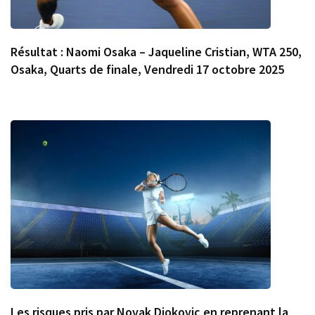
Résultat : Naomi Osaka – Jaqueline Cristian, WTA 250,
Osaka, Quarts de finale, Vendredi 17 octobre 2025
Les risques pris par Novak Djokovic en reprenant la