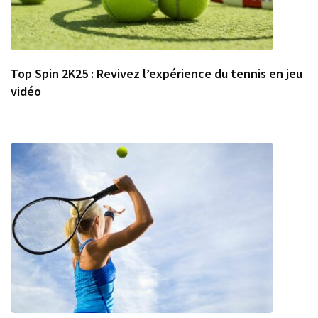
Top Spin 2K25 : Revivez l’expérience du tennis en jeu
vidéo