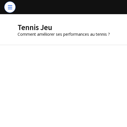
Aller
au
contenu
Tennis Jeu
(Pressez
Comment améliorer ses performances au tennis ?
Entrée)