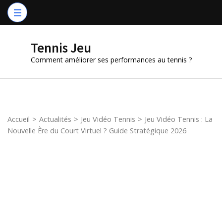
Aller
au
contenu
Tennis Jeu
(Pressez
Comment améliorer ses performances au tennis ?
Entrée)
Accueil
>
Actualités
>
Jeu Vidéo Tennis
>
Jeu Vidéo Tennis : La
Nouvelle Ère du Court Virtuel ? Guide Stratégique 2026