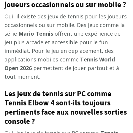
joueurs occasionnels ou sur mobile ?
Oui, il existe des jeux de tennis pour les joueurs
occasionnels ou sur mobile. Des jeux comme la
série
Mario Tennis
offrent une expérience de
jeu plus arcade et accessible pour le fun
immédiat. Pour le jeu en déplacement, des
applications mobiles comme
Tennis World
Open 2026
permettent de jouer partout et à
tout moment.
Les jeux de tennis sur PC comme
Tennis Elbow 4 sont-ils toujours
pertinents face aux nouvelles sorties
console ?
Oui, les jeux de tennis sur PC comme
Tennis