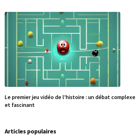
Le premier jeu vidéo de l’histoire : un débat complexe
et fascinant
Articles populaires