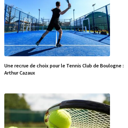
Une recrue de choix pour le Tennis Club de Boulogne :
Arthur Cazaux