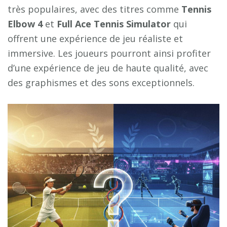
très populaires, avec des titres comme
Tennis
Elbow 4
et
Full Ace Tennis Simulator
qui
offrent une expérience de jeu réaliste et
immersive. Les joueurs pourront ainsi profiter
d’une expérience de jeu de haute qualité, avec
des graphismes et des sons exceptionnels.