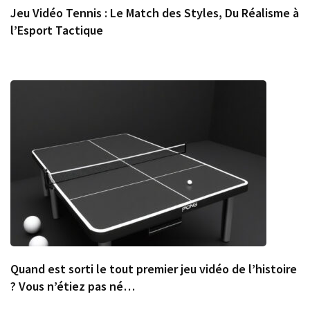
Jeu Vidéo Tennis : Le Match des Styles, Du Réalisme à
l’Esport Tactique
Quand est sorti le tout premier jeu vidéo de l’histoire
? Vous n’étiez pas né…