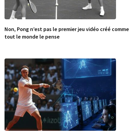
Non, Pong n’est pas le premier jeu vidéo créé comme
tout le monde le pense