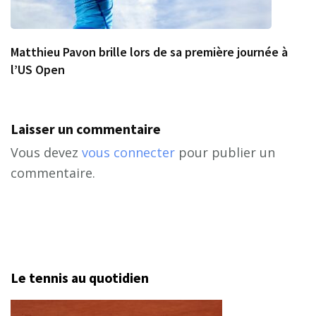
Matthieu Pavon brille lors de sa première journée à
l’US Open
Laisser un commentaire
Vous devez
vous connecter
pour publier un
commentaire.
Le tennis au quotidien