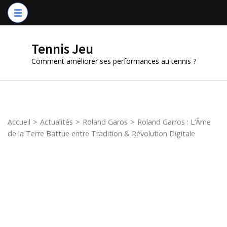
Aller
au
contenu
Tennis Jeu
(Pressez
Comment améliorer ses performances au tennis ?
Entrée)
Accueil
>
Actualités
>
Roland Garos
>
Roland Garros : L’Âme
de la Terre Battue entre Tradition & Révolution Digitale