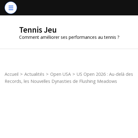
Aller
au
contenu
Tennis Jeu
(Pressez
Comment améliorer ses performances au tennis ?
Entrée)
Accueil
>
Actualités
>
Open USA
>
US Open 2026 : Au-delà des
Records, les Nouvelles Dynasties de Flushing Meadows