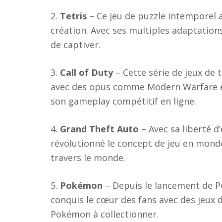
2.
T
e
t
r
i
s
– Ce jeu de puzzle intemporel 
création. Avec ses multiples adaptation
de captiver.
3.
C
a
l
l
o
f
D
u
t
y
– Cette série de jeux de t
avec des opus comme Modern Warfare et
son gameplay compétitif en ligne.
4.
G
r
a
n
d
T
h
e
f
t
A
u
t
o
– Avec sa liberté d
révolutionné le concept de jeu en monde
travers le monde.
5.
P
o
k
é
m
o
n
– Depuis le lancement de P
conquis le cœur des fans avec des jeux
Pokémon à collectionner.