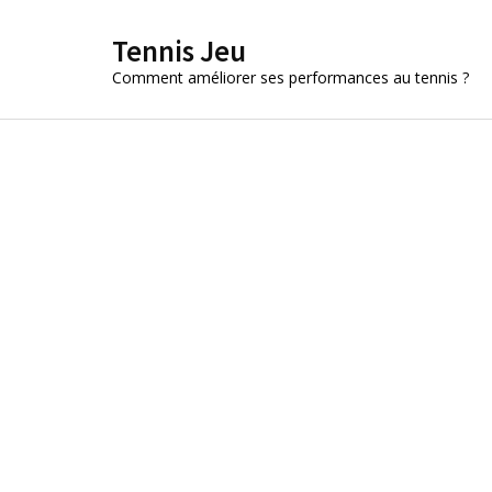
Aller
Tennis Jeu
au
contenu
Comment améliorer ses performances au tennis ?
(Pressez
Entrée)