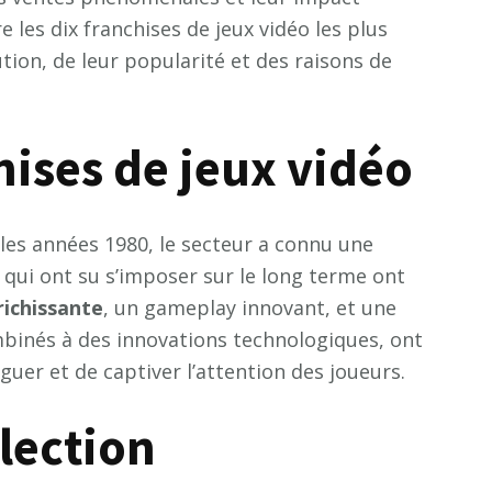
e les dix franchises de jeux vidéo les plus
tion, de leur popularité et des raisons de
hises de jeux vidéo
les années 1980, le secteur a connu une
 qui ont su s’imposer sur le long terme ont
r
i
c
h
i
s
s
a
n
t
e
, un gameplay innovant, et une
mbinés à des innovations technologiques, ont
uer et de captiver l’attention des joueurs.
élection