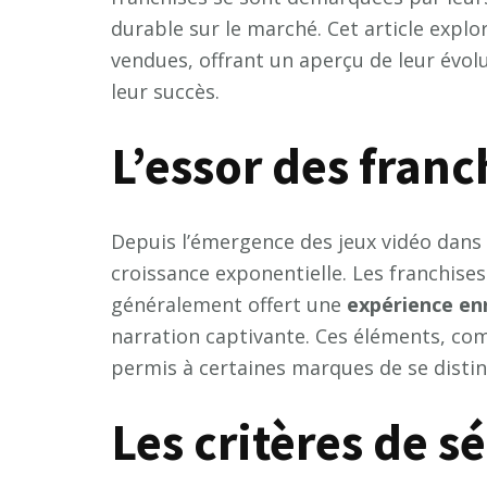
durable sur le marché. Cet article explor
vendues, offrant un aperçu de leur évolu
leur succès.
L’essor des franc
Depuis l’émergence des jeux vidéo dans 
croissance exponentielle. Les franchises
généralement offert une
e
x
p
é
r
i
e
n
c
e
e
n
narration captivante. Ces éléments, co
permis à certaines marques de se disting
Les critères de s