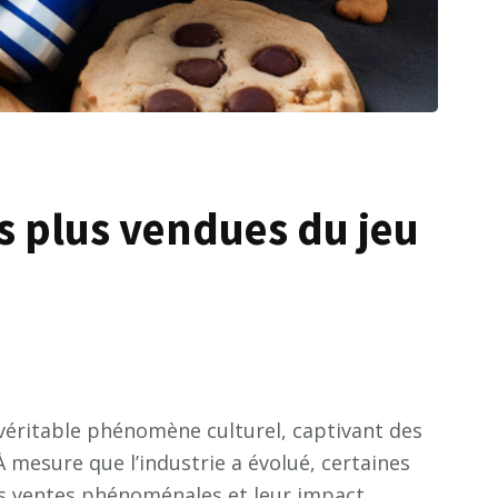
es plus vendues du jeu
véritable phénomène culturel, captivant des
À mesure que l’industrie a évolué, certaines
rs ventes phénoménales et leur impact