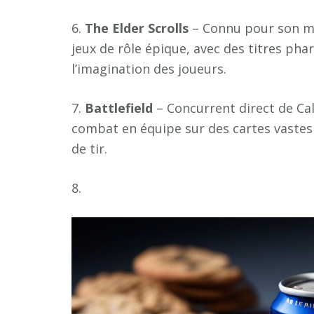
6.
T
h
e
E
l
d
e
r
S
c
r
o
l
l
s
– Connu pour son mon
jeux de rôle épique, avec des titres ph
l’imagination des joueurs.
7.
B
a
t
t
l
e
f
e
l
d
– Concurrent direct de Call
combat en équipe sur des cartes vastes e
de tir.
8.